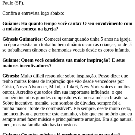
Paulo (SP).
Confira a entrevista logo abaixo:
Guiame: Há quanto tempo você canta? O seu envolvimento com
a música começa na igreja?
Gênesis Guimarães:
Comecei cantar quando tinha 5 anos na igreja,
na época existia um trabalho bem dinâmico com as crianças, onde já
se trabalhavam cânones e harmonias vocais desde os coros infantis.
Guiame: Quem você considera sua maior inspiração? E seus
maiores incentivadores?
Gênesis:
Muito difícil responder sobre inspiração. Posso dizer que
tenho muitas fontes de inspiração que vão desde vencedores por
Cristo, Novo Alvorecer, Milad, a Take6, New York voices e muitos
outros. Acredito que todos têm sua importante influência, o que
também inclui os grandes compositores da nossa música brasileira.
Sobre incentivo, mamãe, sem sombra de dúvidas, sempre foi a
minha maior "fonte de combustível". Ela sempre, desde muito cedo,
me incentivou a percorrer este caminho, visto que era notório que eu
sempre amei fazer música e principalmente arranjos. Era algo natural
meu, mas na família não havia músicos.
Guiame: Quantas músicas já escritas e quantas gravadas?