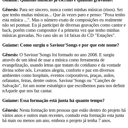
Gênesis:
Para ser sincero, nunca contei minhas músicas (risos). Sei
que tenho muitas músicas... Que às vezes paro e penso: "Poxa tenho
esta música ...". Mas o número exato de composições eu realmente
não sei pontuar. Eu já participei de diversas gravações como cantor e
back, porém como compositor é a primeira vez que tenho minhas
músicas gravadas. No caso são as 14 faixas do CD "Estações".
Guiame: Como surgiu o Saviour'Songs e por que este nome?
Gênesis:
O Saviour’Songs foi formado no ano 2008. E surgiu
através de um ideal de usar a música como ferramenta de
evangelização, usando letras que tratam do cotidiano e da vontade
divina sobre nós. Levamos alegria, conforto e paz em diversos
ambientes como hospitais, eventos corporativos, praças, asilos,
orfanatos, feiras, dentre outros. Saviour’Songs ou "Canções de
Salvação", foi um nome estratégico que escolhemos para nos definir
nAquele que nos faz cantar.
Guiame: Essa formação está junta há quanto tempo?
Gênesis:
Nesta formação tem pessoas que estão dentro do projeto há
vários anos e outros mais recentes, contudo esta formação esta junta
há mais ou menos um ano, embora o projeto já tenha 7 anos.