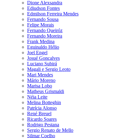
Dione Alexsandra
Ediudson Fontes
Edmilson Ferreira Mendes
Fernando Sousa
Felipe Morais
Fernando Queiróz
Fernando Moreira
Frank Medina
Eguinaldo Hélio
Joel Engel
Josué Gonçalves
Luciano Subirá
Magali e Sergio Leoto
Mari Mendes
Mário Moreno
Marisa Lobo
Matheus Grismaldi
Néia Leite
Melina Botteghin
Patrícia Alonso
René Breuel
Ricardo Soares
Rodrigo Pestana
Sergio Renato de Mello
Silmar Coelho