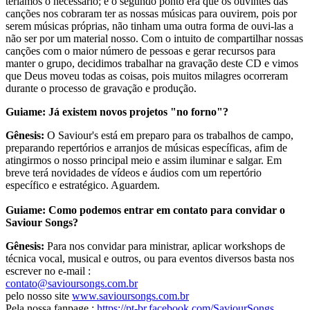
teríamos o necessário; e o segundo ponto era que os ouvintes das
canções nos cobraram ter as nossas músicas para ouvirem, pois por
serem músicas próprias, não tinham uma outra forma de ouvi-las a
não ser por um material nosso. Com o intuito de compartilhar nossas
canções com o maior número de pessoas e gerar recursos para
manter o grupo, decidimos trabalhar na gravação deste CD e vimos
que Deus moveu todas as coisas, pois muitos milagres ocorreram
durante o processo de gravação e produção.
Guiame: Já existem novos projetos "no forno"?
Gênesis:
O Saviour's está em preparo para os trabalhos de campo,
preparando repertórios e arranjos de músicas específicas, afim de
atingirmos o nosso principal meio e assim iluminar e salgar. Em
breve terá novidades de vídeos e áudios com um repertório
específico e estratégico. Aguardem.
Guiame: Como podemos entrar em contato para convidar o
Saviour Songs?
Gênesis:
Para nos convidar para ministrar, aplicar workshops de
técnica vocal, musical e outros, ou para eventos diversos basta nos
escrever no e-mail :
contato@savioursongs.com.br
pelo nosso site
www.savioursongs.com.br
Pela nossa fanpage :
https://pt-br.facebook.com/SaviourSongs