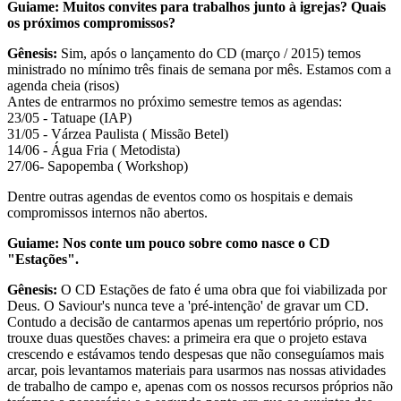
Guiame: Muitos convites para trabalhos junto à igrejas? Quais
os próximos compromissos?
Gênesis:
Sim, após o lançamento do CD (março / 2015) temos
ministrado no mínimo três finais de semana por mês. Estamos com a
agenda cheia (risos)
Antes de entrarmos no próximo semestre temos as agendas:
23/05 - Tatuape (IAP)
31/05 - Várzea Paulista ( Missão Betel)
14/06 - Água Fria ( Metodista)
27/06- Sapopemba ( Workshop)
Dentre outras agendas de eventos como os hospitais e demais
compromissos internos não abertos.
Guiame: Nos conte um pouco sobre como nasce o CD
"Estações".
Gênesis:
O CD Estações de fato é uma obra que foi viabilizada por
Deus. O Saviour's nunca teve a 'pré-intenção' de gravar um CD.
Contudo a decisão de cantarmos apenas um repertório próprio, nos
trouxe duas questões chaves: a primeira era que o projeto estava
crescendo e estávamos tendo despesas que não conseguíamos mais
arcar, pois levantamos materiais para usarmos nas nossas atividades
de trabalho de campo e, apenas com os nossos recursos próprios não