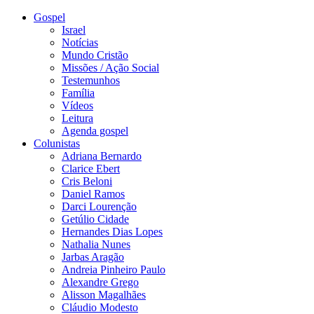
Gospel
Israel
Notícias
Mundo Cristão
Missões / Ação Social
Testemunhos
Família
Vídeos
Leitura
Agenda gospel
Colunistas
Adriana Bernardo
Clarice Ebert
Cris Beloni
Daniel Ramos
Darci Lourenção
Getúlio Cidade
Hernandes Dias Lopes
Nathalia Nunes
Jarbas Aragão
Andreia Pinheiro Paulo
Alexandre Grego
Alisson Magalhães
Cláudio Modesto