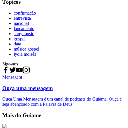
Tópicos
confirmação
entrevista
nacional
lançamento
sony music
gospel
data
música gospel
lydia moisés
Siga-nos
Mensagem
Ouça uma mensagem
Ouça Uma Mensagem é um canal de podcasts do Guiame. Ouça e
seja abençoado com a Palavra de Deus!
Mais do Guiame