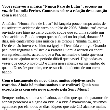
Você regravou a música "Nunca Pare de Lutar", sucesso na
voz de Ludmila Ferber. Conte-nos sobre a relação desta canção
com a sua vida.
A música “Nunca Pare de Lutar” foi lançada pouco tempo antes de
eu sofrer um acidente de carro no início de 2006. Minha irmã estava
ouvindo esse hino no carro quando soube que eu tinha sofrido um
sério acidente. E todo tempo que eu fiquei no hospital, durante 35
dias, nós cantávamos essa música e se tornou a "minha música".
Desde então louvo esse hino na igreja e Deus fala comigo. Quando
pedi para regravar a música e a Pastora Ludmila aceitou eu chorei
em agradecimento, acredito que a Pra. nem saiba o tanto que essa
música me ajudou nesse período difícil que passei. Hoje todas as
vezes que ouço o novo CD e chega nessa música eu me lembro do
quanto Deus fez por mim, me ressuscitando dentro de um carro
batido.
Com o lançamento do novo disco, muitos objetivos serão
traçados. Ainda há muitos sonhos a se realizar? Quais suas
expectativas com este novo projeto pela Sony Music?
Sempre sonho, sou uma sonhadora, acredito que quando paramos de
sonhar perdemos a alegria da vida, e a vida é maravilhosa, devemos
agradecer por ela todos os dias. Espero que este CD alcance muitas