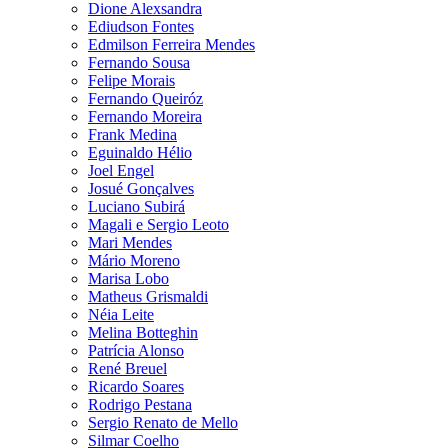
Dione Alexsandra
Ediudson Fontes
Edmilson Ferreira Mendes
Fernando Sousa
Felipe Morais
Fernando Queiróz
Fernando Moreira
Frank Medina
Eguinaldo Hélio
Joel Engel
Josué Gonçalves
Luciano Subirá
Magali e Sergio Leoto
Mari Mendes
Mário Moreno
Marisa Lobo
Matheus Grismaldi
Néia Leite
Melina Botteghin
Patrícia Alonso
René Breuel
Ricardo Soares
Rodrigo Pestana
Sergio Renato de Mello
Silmar Coelho