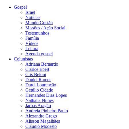
Gospel
Israel
Notícias
Mundo Cristão
Missões / Ação Social
Testemunhos
Família
Vídeos
Leitura
Agenda gospel
Colunistas
Adriana Bernardo
Clarice Ebert
Cris Beloni
Daniel Ramos
Darci Lourenção
Getúlio Cidade
Hernandes Dias Lopes
Nathalia Nunes
Jarbas Aragão
Andreia Pinheiro Paulo
Alexandre Grego
Alisson Magalhães
Cláudio Modesto