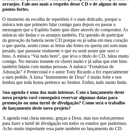
arranjos. Fale-nos mais a respeito desse CD e de alguns de seus
pontos fortes.
O momento da escolha de repertório é o mais delicado, porque a
música tem que primeiro falar comigo para depois eu passar a
mensagem que o Espírito Santo quis dizer através do compositor. As
músicas são lindas e os arranjos também. Fiz questão de participar
da gravação da bateria neste CD porque eu já sabia em meu coração
o que queria, assim como as letras são fortes eu queria um som mais
pesado, que passasse realmente o que eu senti assim que ouvi o
hino. A música “Vai tudo bem”, que leva o título do CD, falou muito
comigo. No mesmo instante eu chorei muito e já sabia que este hino
também falaria com muitas pessoas. A música “Fortalezas de
Adoração” é Pentecostal e o autor Tony Ricardo a fez especialmente
a meu pedido. A faixa “Instrumento de Deus” é muito forte e nos
lembra que toda honra pertence ao Senhor. Enfim, tudo muito lindo.
Sua agenda é uma das mais intensas. Com o lançamento deste
novo projeto você conseguirá reservar algumas datas para
promoção ou uma turnê de divulgação? Como será o trabalho
de lançamento deste novo projeto?
A agenda está cheia mesmo, graças a Deus, mas nos esforçaremos
para fazer a turnê de divulgação em todos os estados que pudermos.
Acho muito importante essa parte também no lançamento do CD.