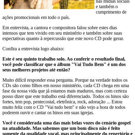
nas mídias sociais
e também o
cumprimento de
ações promocionais em todo o país.
Em entrevista, a cantora e compositora falou sobre estes dias
intensos que tem vivido em seu ministério e também sobre suas
espectativas quanto à repercussão que este novo CD pode gerar.
Confira a entrevista logo abaixo:
Este é seu quinto trabalho solo. Ao conferir o resultado final,
você pode classificar que o álbum "Vai Tudo Bem" é um dos
seus melhores projetos até então?
Muito difícil responder essa pergunta. Porque na verdade todos os
CDs são como filhos em nosso ministério, cada CD chega em uma
fase da nossa vida que já estamos mais maduros, mas com certeza
posso dizer que este trabalho está diferenciado. Todos os hinos são
fortes, tem pop, pentecostal, eletrônica, rock, adoração ... Estou
muito feliz com o CD "Vai tudo bem" e não vejo a hora de todos
poderem ouvir e cantar os hinos em suas igrejas.
Você é considerada uma das mais belas vozes do cenário gospel
na atualidade. Mas sabemos que um bom disco não é feito
somente da qualidade vocal, mas principalmente do repertório e