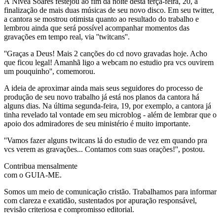
A Nívea Soares festejou ao fim da noite desta terça-feira, 20, a
finalização de mais duas músicas de seu novo disco. Em seu twitter,
a cantora se mostrou otimista quanto ao resultado do trabalho e
lembrou ainda que será possível acompanhar momentos das
gravações em tempo real, via ''twitcans''.
''Graças a Deus! Mais 2 canções do cd novo gravadas hoje. Acho
que ficou legal! Amanhã ligo a webcam no estudio pra vcs ouvirem
um pouquinho'', comemorou.
A ideia de aproximar ainda mais seus seguidores do processo de
produção de seu novo trabalho já está nos planos da cantora há
alguns dias. Na última segunda-feira, 19, por exemplo, a cantora já
tinha revelado tal vontade em seu microblog - além de lembrar que o
apoio dos admiradores de seu ministério é muito importante.
''Vamos fazer alguns twitcans lá do estudio de vez em quando pra
vcs verem as gravações... Contamos com suas orações!'', postou.
Contribua mensalmente
com o GUIA-ME.
Somos um meio de comunicação cristão. Trabalhamos para informar
com clareza e exatidão, sustentados por apuração responsável,
revisão criteriosa e compromisso editorial.