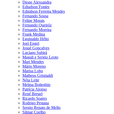
Dione Alexsandra
Ediudson Fontes
Edmilson Ferreira Mendes
Fernando Sousa
Felipe Morais
Fernando Queiróz
Fernando Moreira
Frank Medina
Eguinaldo Hélio
Joel Engel
Josué Gonçalves
Luciano Subirá
Magali e Sergio Leoto
Mari Mendes
Mário Moreno
Marisa Lobo
Matheus Grismaldi
Néia Leite
Melina Botteghin
Patrícia Alonso
René Breuel
Ricardo Soares
Rodrigo Pestana
Sergio Renato de Mello
Silmar Coelho