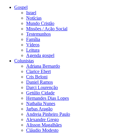
Gospel
Israel
Notícias
Mundo Cristão
Missões / Ação Social
Testemunhos
Família
Vídeos
Leitura
Agenda gospel
Colunistas
Adriana Bernardo
Clarice Ebert
Cris Beloni
Daniel Ramos
Darci Lourenção
Getúlio Cidade
Hernandes Dias Lopes
Nathalia Nunes
Jarbas Aragão
Andreia Pinheiro Paulo
Alexandre Grego
Alisson Magalhães
Cláudio Modesto