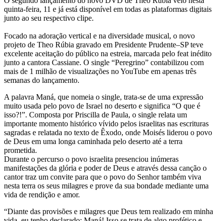
O segundo lançamento do novo DVD de Theo Rúbia veio nesta
quinta-feira, 11 e já está disponível em todas as plataformas digitais
junto ao seu respectivo clipe.
Focado na adoração vertical e na diversidade musical, o novo
projeto de Theo Rúbia gravado em Presidente Prudente–SP teve
excelente aceitação do público na estreia, marcada pelo feat inédito
junto a cantora Cassiane. O single “Peregrino” contabilizou com
mais de 1 milhão de visualizações no YouTube em apenas três
semanas do lançamento.
A palavra Maná, que nomeia o single, trata-se de uma expressão
muito usada pelo povo de Israel no deserto e significa “O que é
isso?!”. Composta por Priscilla de Paula, o single relata um
importante momento histórico vívido pelos israelitas nas escrituras
sagradas e relatada no texto de Êxodo, onde Moisés liderou o povo
de Deus em uma longa caminhada pelo deserto até a terra
prometida.
Durante o percurso o povo israelita presenciou inúmeras
manifestações da glória e poder de Deus e através dessa canção o
cantor traz um convite para que o povo do Senhor também viva
nesta terra os seus milagres e prove da sua bondade mediante uma
vida de rendição e amor.
“Diante das provisões e milagres que Deus tem realizado em minha
vida, eu tenho declarado: Maná! Isso se trata de algo profético e