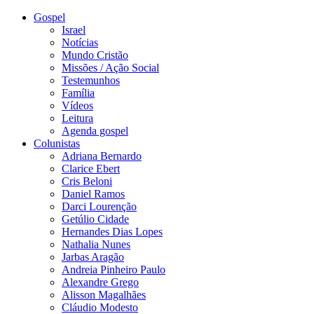
Gospel
Israel
Notícias
Mundo Cristão
Missões / Ação Social
Testemunhos
Família
Vídeos
Leitura
Agenda gospel
Colunistas
Adriana Bernardo
Clarice Ebert
Cris Beloni
Daniel Ramos
Darci Lourenção
Getúlio Cidade
Hernandes Dias Lopes
Nathalia Nunes
Jarbas Aragão
Andreia Pinheiro Paulo
Alexandre Grego
Alisson Magalhães
Cláudio Modesto