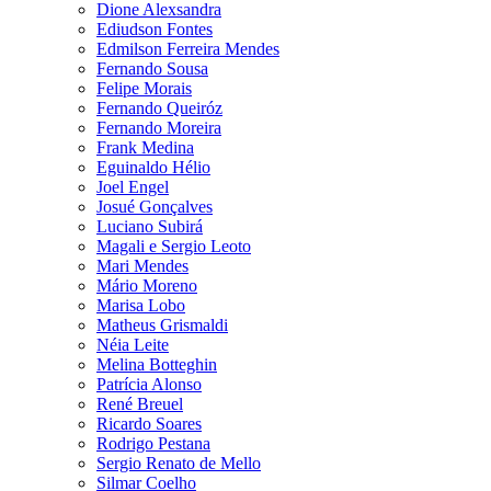
Dione Alexsandra
Ediudson Fontes
Edmilson Ferreira Mendes
Fernando Sousa
Felipe Morais
Fernando Queiróz
Fernando Moreira
Frank Medina
Eguinaldo Hélio
Joel Engel
Josué Gonçalves
Luciano Subirá
Magali e Sergio Leoto
Mari Mendes
Mário Moreno
Marisa Lobo
Matheus Grismaldi
Néia Leite
Melina Botteghin
Patrícia Alonso
René Breuel
Ricardo Soares
Rodrigo Pestana
Sergio Renato de Mello
Silmar Coelho