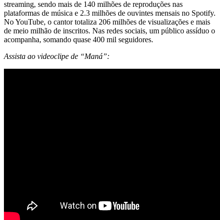
streaming, sendo mais de 140 milhões de reproduções nas
plataformas de música e 2.3 milhões de ouvintes mensais no Spotify.
No YouTube, o cantor totaliza 206 milhões de visualizações e mais
de meio milhão de inscritos. Nas redes sociais, um público assíduo o
acompanha, somando quase 400 mil seguidores.
Assista ao videoclipe de “Maná”: