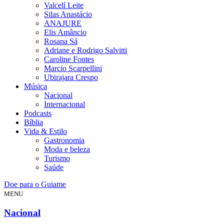
Valcelí Leite
Silas Anastácio
ANAJURE
Elis Amâncio
Rosana Sá
Adriane e Rodrigo Salvitti
Caroline Fontes
Marcio Scarpellini
Ubirajara Crespo
Música
Nacional
Internacional
Podcasts
Bíblia
Vida & Estilo
Gastronomia
Moda e beleza
Turismo
Saúde
Doe para o Guiame
MENU
Nacional