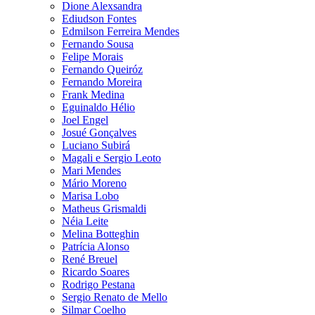
Dione Alexsandra
Ediudson Fontes
Edmilson Ferreira Mendes
Fernando Sousa
Felipe Morais
Fernando Queiróz
Fernando Moreira
Frank Medina
Eguinaldo Hélio
Joel Engel
Josué Gonçalves
Luciano Subirá
Magali e Sergio Leoto
Mari Mendes
Mário Moreno
Marisa Lobo
Matheus Grismaldi
Néia Leite
Melina Botteghin
Patrícia Alonso
René Breuel
Ricardo Soares
Rodrigo Pestana
Sergio Renato de Mello
Silmar Coelho