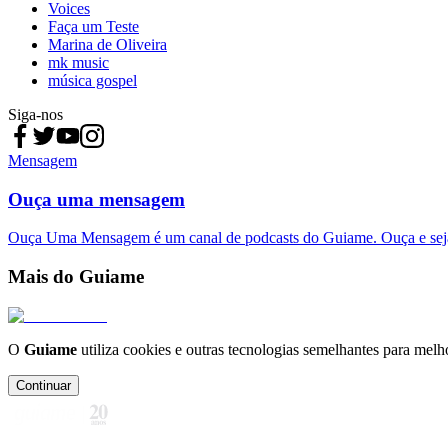
Voices
Faça um Teste
Marina de Oliveira
mk music
música gospel
Siga-nos
Mensagem
Ouça uma mensagem
Ouça Uma Mensagem é um canal de podcasts do Guiame. Ouça e sej
Mais do Guiame
O
Guiame
utiliza cookies e outras tecnologias semelhantes para melh
Continuar