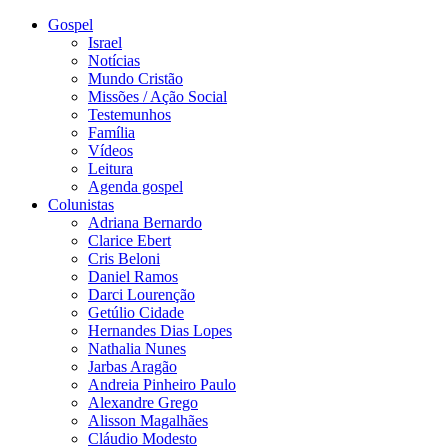
Gospel
Israel
Notícias
Mundo Cristão
Missões / Ação Social
Testemunhos
Família
Vídeos
Leitura
Agenda gospel
Colunistas
Adriana Bernardo
Clarice Ebert
Cris Beloni
Daniel Ramos
Darci Lourenção
Getúlio Cidade
Hernandes Dias Lopes
Nathalia Nunes
Jarbas Aragão
Andreia Pinheiro Paulo
Alexandre Grego
Alisson Magalhães
Cláudio Modesto