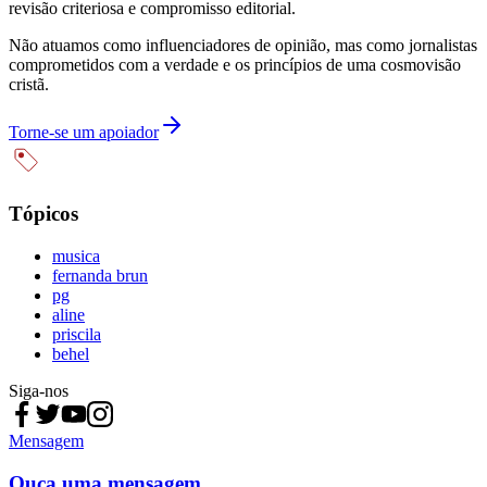
revisão criteriosa e compromisso editorial.
Não atuamos como influenciadores de opinião, mas como jornalistas
comprometidos com a verdade e os princípios de uma cosmovisão
cristã.
Torne-se um apoiador
Tópicos
musica
fernanda brun
pg
aline
priscila
behel
Siga-nos
Mensagem
Ouça uma mensagem