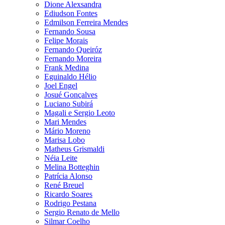
Dione Alexsandra
Ediudson Fontes
Edmilson Ferreira Mendes
Fernando Sousa
Felipe Morais
Fernando Queiróz
Fernando Moreira
Frank Medina
Eguinaldo Hélio
Joel Engel
Josué Gonçalves
Luciano Subirá
Magali e Sergio Leoto
Mari Mendes
Mário Moreno
Marisa Lobo
Matheus Grismaldi
Néia Leite
Melina Botteghin
Patrícia Alonso
René Breuel
Ricardo Soares
Rodrigo Pestana
Sergio Renato de Mello
Silmar Coelho