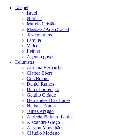
Gospel
Israel
Notícias
Mundo Cristão
Missões / Ação Social
Testemunhos
Família
Vídeos
Leitura
Agenda gospel
Colunistas
Adriana Bernardo
Clarice Ebert
Cris Beloni
Daniel Ramos
Darci Lourenção
Getúlio Cidade
Hernandes Dias Lopes
Nathalia Nunes
Jarbas Aragão
Andreia Pinheiro Paulo
Alexandre Grego
Alisson Magalhães
Cláudio Modesto