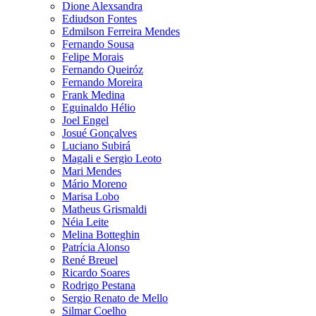
Dione Alexsandra
Ediudson Fontes
Edmilson Ferreira Mendes
Fernando Sousa
Felipe Morais
Fernando Queiróz
Fernando Moreira
Frank Medina
Eguinaldo Hélio
Joel Engel
Josué Gonçalves
Luciano Subirá
Magali e Sergio Leoto
Mari Mendes
Mário Moreno
Marisa Lobo
Matheus Grismaldi
Néia Leite
Melina Botteghin
Patrícia Alonso
René Breuel
Ricardo Soares
Rodrigo Pestana
Sergio Renato de Mello
Silmar Coelho