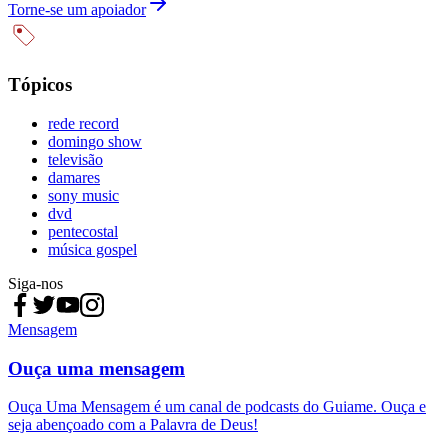
Torne-se um apoiador
Tópicos
rede record
domingo show
televisão
damares
sony music
dvd
pentecostal
música gospel
Siga-nos
Mensagem
Ouça uma mensagem
Ouça Uma Mensagem é um canal de podcasts do Guiame. Ouça e
seja abençoado com a Palavra de Deus!