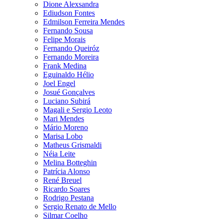
Dione Alexsandra
Ediudson Fontes
Edmilson Ferreira Mendes
Fernando Sousa
Felipe Morais
Fernando Queiróz
Fernando Moreira
Frank Medina
Eguinaldo Hélio
Joel Engel
Josué Gonçalves
Luciano Subirá
Magali e Sergio Leoto
Mari Mendes
Mário Moreno
Marisa Lobo
Matheus Grismaldi
Néia Leite
Melina Botteghin
Patrícia Alonso
René Breuel
Ricardo Soares
Rodrigo Pestana
Sergio Renato de Mello
Silmar Coelho