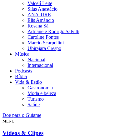
Valcelí Leite
Silas Anastácio
ANAJURE
Elis Amâncio
Rosana Sá
Adriane e Rodrigo Salvitti
Caroline Fontes
Marcio Scarpellini
Ubirajara Crespo
Música
Nacional
Internacional
Podcasts
Bíblia
Vida & Estilo
Gastronomia
Moda e beleza
Turismo
Saúde
Doe para o Guiame
MENU
Vídeos & Clipes