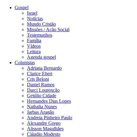
Gospel
Israel
Notícias
Mundo Cristão
Missões / Ação Social
Testemunhos
Família
Vídeos
Leitura
Agenda gospel
Colunistas
Adriana Bernardo
Clarice Ebert
Cris Beloni
Daniel Ramos
Darci Lourenção
Getúlio Cidade
Hernandes Dias Lopes
Nathalia Nunes
Jarbas Aragão
Andreia Pinheiro Paulo
Alexandre Grego
Alisson Magalhães
Cláudio Modesto