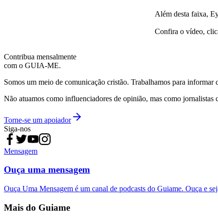
Além desta faixa, E
Confira o vídeo, cli
Contribua mensalmente
com o GUIA-ME.
Somos um meio de comunicação cristão. Trabalhamos para informar com
Não atuamos como influenciadores de opinião, mas como jornalistas 
Torne-se um apoiador
Siga-nos
Mensagem
Ouça uma mensagem
Ouça Uma Mensagem é um canal de podcasts do Guiame. Ouça e sej
Mais do Guiame