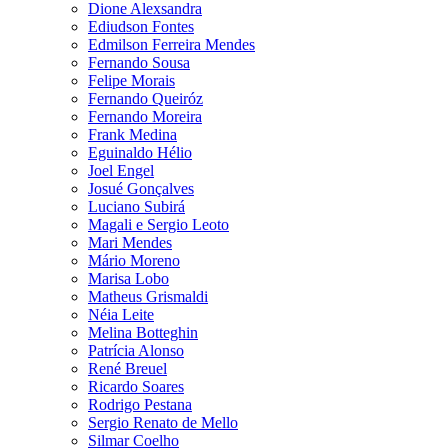
Dione Alexsandra
Ediudson Fontes
Edmilson Ferreira Mendes
Fernando Sousa
Felipe Morais
Fernando Queiróz
Fernando Moreira
Frank Medina
Eguinaldo Hélio
Joel Engel
Josué Gonçalves
Luciano Subirá
Magali e Sergio Leoto
Mari Mendes
Mário Moreno
Marisa Lobo
Matheus Grismaldi
Néia Leite
Melina Botteghin
Patrícia Alonso
René Breuel
Ricardo Soares
Rodrigo Pestana
Sergio Renato de Mello
Silmar Coelho