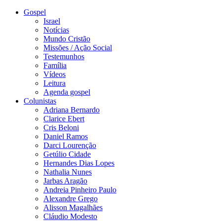
Gospel
Israel
Notícias
Mundo Cristão
Missões / Ação Social
Testemunhos
Família
Vídeos
Leitura
Agenda gospel
Colunistas
Adriana Bernardo
Clarice Ebert
Cris Beloni
Daniel Ramos
Darci Lourenção
Getúlio Cidade
Hernandes Dias Lopes
Nathalia Nunes
Jarbas Aragão
Andreia Pinheiro Paulo
Alexandre Grego
Alisson Magalhães
Cláudio Modesto