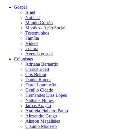
Gospel
Israel
Notícias
Mundo Cristão
Missões / Ação Social
Testemunhos
Família
Vídeos
Leitura
Agenda gospel
Colunistas
Adriana Bernardo
Clarice Ebert
Cris Beloni
Daniel Ramos
Darci Lourenção
Getúlio Cidade
Hernandes Dias Lopes
Nathalia Nunes
Jarbas Aragão
Andreia Pinheiro Paulo
Alexandre Grego
Alisson Magalhães
Cláudio Modesto