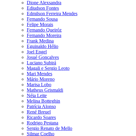
Dione Alexsandra
Ediudson Fontes
Edmilson Ferreira Mendes
Fernando Sousa
Felipe Morais
Fernando Queiróz
Fernando Moreira
Frank Medina
Eguinaldo Hélio
Joel Engel
Josué Gonçalves
Luciano Subirá
Magali e Sergio Leoto
Mari Mendes
Mário Moreno
Marisa Lobo
Matheus Grismaldi
Néia Leite
Melina Botteghin
Patrícia Alonso
René Breuel
Ricardo Soares
Rodrigo Pestana
Sergio Renato de Mello
Silmar Coelho