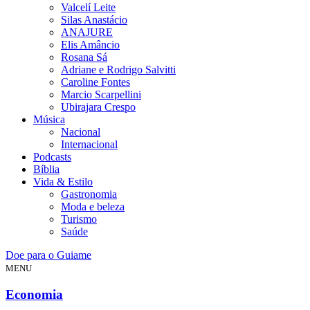
Valcelí Leite
Silas Anastácio
ANAJURE
Elis Amâncio
Rosana Sá
Adriane e Rodrigo Salvitti
Caroline Fontes
Marcio Scarpellini
Ubirajara Crespo
Música
Nacional
Internacional
Podcasts
Bíblia
Vida & Estilo
Gastronomia
Moda e beleza
Turismo
Saúde
Doe para o Guiame
MENU
Economia