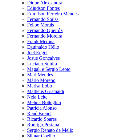
Dione Alexsandra
Ediudson Fontes
Edmilson Ferreira Mendes
Fernando Sousa
Felipe Morais
Fernando Queiróz
Fernando Moreira
Frank Medina
Eguinaldo Hélio
Joel Engel
Josué Gonçalves
Luciano Subirá
Magali e Sergio Leoto
Mari Mendes
Mário Moreno
Marisa Lobo
Matheus Grismaldi
Néia Leite
Melina Botteghin
Patrícia Alonso
René Breuel
Ricardo Soares
Rodrigo Pestana
Sergio Renato de Mello
Silmar Coelho