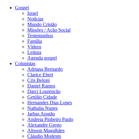
Gospel
Israel
Notícias
Mundo Cristão
Missões / Ação Social
Testemunhos
Família
Vídeos
Leitura
Agenda gospel
Colunistas
Adriana Bernardo
Clarice Ebert
Cris Beloni
Daniel Ramos
Darci Lourenção
Getúlio Cidade
Hernandes Dias Lopes
Nathalia Nunes
Jarbas Aragão
Andreia Pinheiro Paulo
Alexandre Grego
Alisson Magalhães
Cláudio Modesto