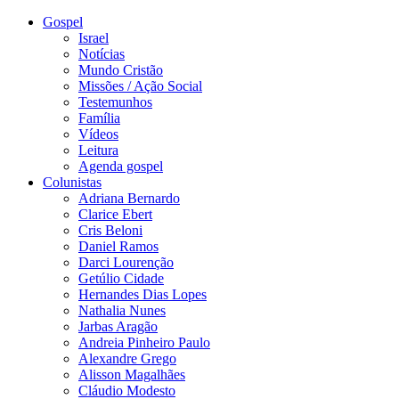
Gospel
Israel
Notícias
Mundo Cristão
Missões / Ação Social
Testemunhos
Família
Vídeos
Leitura
Agenda gospel
Colunistas
Adriana Bernardo
Clarice Ebert
Cris Beloni
Daniel Ramos
Darci Lourenção
Getúlio Cidade
Hernandes Dias Lopes
Nathalia Nunes
Jarbas Aragão
Andreia Pinheiro Paulo
Alexandre Grego
Alisson Magalhães
Cláudio Modesto