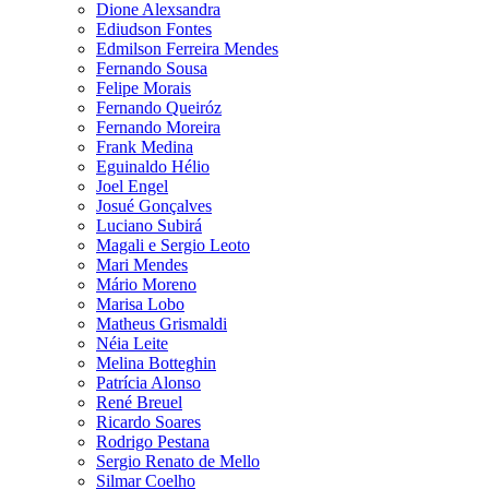
Dione Alexsandra
Ediudson Fontes
Edmilson Ferreira Mendes
Fernando Sousa
Felipe Morais
Fernando Queiróz
Fernando Moreira
Frank Medina
Eguinaldo Hélio
Joel Engel
Josué Gonçalves
Luciano Subirá
Magali e Sergio Leoto
Mari Mendes
Mário Moreno
Marisa Lobo
Matheus Grismaldi
Néia Leite
Melina Botteghin
Patrícia Alonso
René Breuel
Ricardo Soares
Rodrigo Pestana
Sergio Renato de Mello
Silmar Coelho