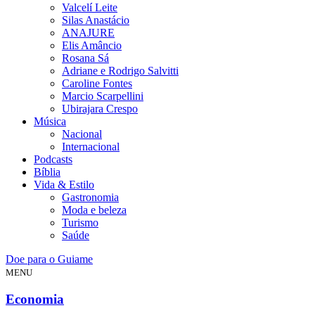
Valcelí Leite
Silas Anastácio
ANAJURE
Elis Amâncio
Rosana Sá
Adriane e Rodrigo Salvitti
Caroline Fontes
Marcio Scarpellini
Ubirajara Crespo
Música
Nacional
Internacional
Podcasts
Bíblia
Vida & Estilo
Gastronomia
Moda e beleza
Turismo
Saúde
Doe para o Guiame
MENU
Economia