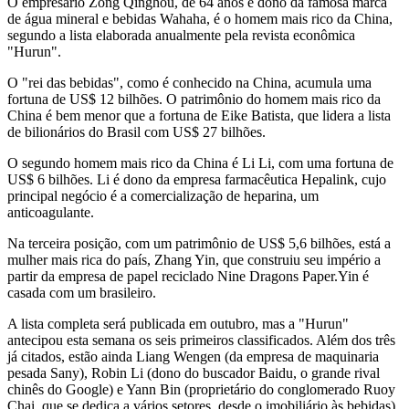
O empresário Zong Qinghou, de 64 anos e dono da famosa marca
de água mineral e bebidas Wahaha, é o homem mais rico da China,
segundo a lista elaborada anualmente pela revista econômica
"Hurun".
O "rei das bebidas", como é conhecido na China, acumula uma
fortuna de US$ 12 bilhões. O patrimônio do homem mais rico da
China é bem menor que a fortuna de Eike Batista, que lidera a lista
de bilionários do Brasil com US$ 27 bilhões.
O segundo homem mais rico da China é Li Li, com uma fortuna de
US$ 6 bilhões. Li é dono da empresa farmacêutica Hepalink, cujo
principal negócio é a comercialização de heparina, um
anticoagulante.
Na terceira posição, com um patrimônio de US$ 5,6 bilhões, está a
mulher mais rica do país, Zhang Yin, que construiu seu império a
partir da empresa de papel reciclado Nine Dragons Paper.Yin é
casada com um brasileiro.
A lista completa será publicada em outubro, mas a "Hurun"
antecipou esta semana os seis primeiros classificados. Além dos três
já citados, estão ainda Liang Wengen (da empresa de maquinaria
pesada Sany), Robin Li (dono do buscador Baidu, o grande rival
chinês do Google) e Yann Bin (proprietário do conglomerado Ruoy
Chai, que se dedica a vários setores, desde o imobiliário às bebidas).