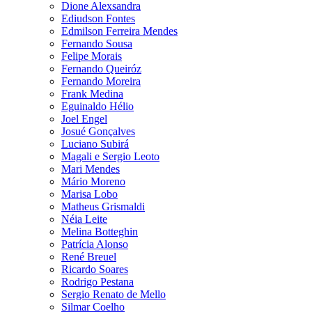
Dione Alexsandra
Ediudson Fontes
Edmilson Ferreira Mendes
Fernando Sousa
Felipe Morais
Fernando Queiróz
Fernando Moreira
Frank Medina
Eguinaldo Hélio
Joel Engel
Josué Gonçalves
Luciano Subirá
Magali e Sergio Leoto
Mari Mendes
Mário Moreno
Marisa Lobo
Matheus Grismaldi
Néia Leite
Melina Botteghin
Patrícia Alonso
René Breuel
Ricardo Soares
Rodrigo Pestana
Sergio Renato de Mello
Silmar Coelho