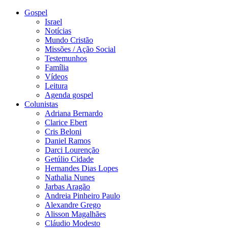
Gospel
Israel
Notícias
Mundo Cristão
Missões / Ação Social
Testemunhos
Família
Vídeos
Leitura
Agenda gospel
Colunistas
Adriana Bernardo
Clarice Ebert
Cris Beloni
Daniel Ramos
Darci Lourenção
Getúlio Cidade
Hernandes Dias Lopes
Nathalia Nunes
Jarbas Aragão
Andreia Pinheiro Paulo
Alexandre Grego
Alisson Magalhães
Cláudio Modesto