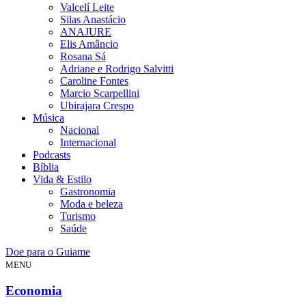
Valcelí Leite
Silas Anastácio
ANAJURE
Elis Amâncio
Rosana Sá
Adriane e Rodrigo Salvitti
Caroline Fontes
Marcio Scarpellini
Ubirajara Crespo
Música
Nacional
Internacional
Podcasts
Bíblia
Vida & Estilo
Gastronomia
Moda e beleza
Turismo
Saúde
Doe para o Guiame
MENU
Economia