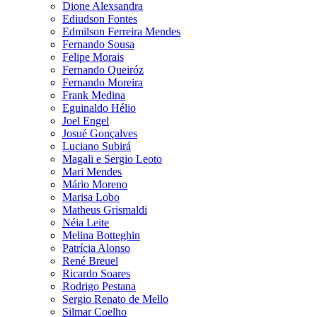
Dione Alexsandra
Ediudson Fontes
Edmilson Ferreira Mendes
Fernando Sousa
Felipe Morais
Fernando Queiróz
Fernando Moreira
Frank Medina
Eguinaldo Hélio
Joel Engel
Josué Gonçalves
Luciano Subirá
Magali e Sergio Leoto
Mari Mendes
Mário Moreno
Marisa Lobo
Matheus Grismaldi
Néia Leite
Melina Botteghin
Patrícia Alonso
René Breuel
Ricardo Soares
Rodrigo Pestana
Sergio Renato de Mello
Silmar Coelho