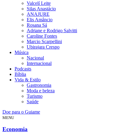
Valcelí Leite
Silas Anastácio
ANAJURE
Elis Amâncio
Rosana Sá
Adriane e Rodrigo Salvitti
Caroline Fontes
Marcio Scarpellini
Ubirajara Crespo
Música
Nacional
Internacional
Podcasts
Bíblia
Vida & Estilo
Gastronomia
Moda e beleza
Turismo
Saúde
Doe para o Guiame
MENU
Economia