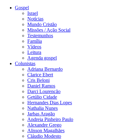
Gospel
Israel
Notícias
Mundo Cristão
Missões / Ação Social
Testemunhos
Família
Vídeos
Leitura
Agenda gospel
Colunistas
Adriana Bernardo
Clarice Ebert
Cris Beloni
Daniel Ramos
Darci Lourenção
Getúlio Cidade
Hernandes Dias Lopes
Nathalia Nunes
Jarbas Aragão
Andreia Pinheiro Paulo
Alexandre Grego
Alisson Magalhães
Cláudio Modesto