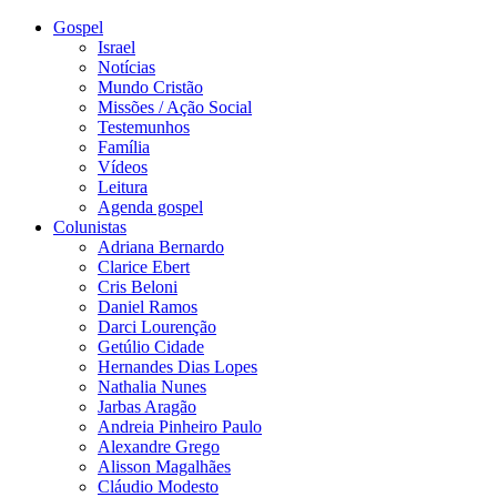
Gospel
Israel
Notícias
Mundo Cristão
Missões / Ação Social
Testemunhos
Família
Vídeos
Leitura
Agenda gospel
Colunistas
Adriana Bernardo
Clarice Ebert
Cris Beloni
Daniel Ramos
Darci Lourenção
Getúlio Cidade
Hernandes Dias Lopes
Nathalia Nunes
Jarbas Aragão
Andreia Pinheiro Paulo
Alexandre Grego
Alisson Magalhães
Cláudio Modesto