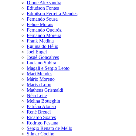
Dione Alexsandra
Ediudson Fontes
Edmilson Ferreira Mendes
Fernando Sousa
Felipe Morais
Fernando Queiróz
Fernando Moreira
Frank Medina
Eguinaldo Hélio
Joel Engel
Josué Gonçalves
Luciano Subirá
Magali e Sergio Leoto
Mari Mendes
Mário Moreno
Marisa Lobo
Matheus Grismaldi
Néia Leite
Melina Botteghin
Patrícia Alonso
René Breuel
Ricardo Soares
Rodrigo Pestana
Sergio Renato de Mello
Silmar Coelho