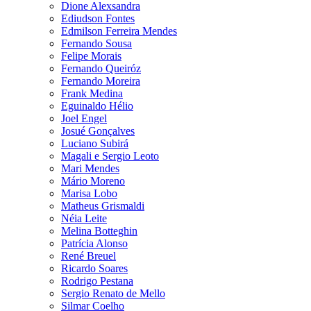
Dione Alexsandra
Ediudson Fontes
Edmilson Ferreira Mendes
Fernando Sousa
Felipe Morais
Fernando Queiróz
Fernando Moreira
Frank Medina
Eguinaldo Hélio
Joel Engel
Josué Gonçalves
Luciano Subirá
Magali e Sergio Leoto
Mari Mendes
Mário Moreno
Marisa Lobo
Matheus Grismaldi
Néia Leite
Melina Botteghin
Patrícia Alonso
René Breuel
Ricardo Soares
Rodrigo Pestana
Sergio Renato de Mello
Silmar Coelho