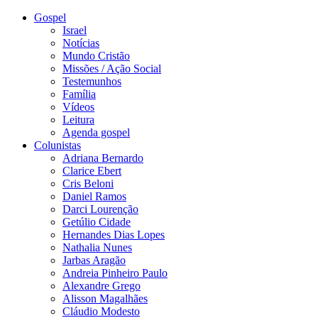
Gospel
Israel
Notícias
Mundo Cristão
Missões / Ação Social
Testemunhos
Família
Vídeos
Leitura
Agenda gospel
Colunistas
Adriana Bernardo
Clarice Ebert
Cris Beloni
Daniel Ramos
Darci Lourenção
Getúlio Cidade
Hernandes Dias Lopes
Nathalia Nunes
Jarbas Aragão
Andreia Pinheiro Paulo
Alexandre Grego
Alisson Magalhães
Cláudio Modesto