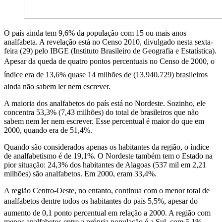
O país ainda tem 9,6% da população com 15 ou mais anos
analfabeta. A revelação está no Censo 2010, divulgado nesta sexta-
feira (29) pelo IBGE (Instituto Brasileiro de Geografia e Estatística).
Apesar da queda de quatro pontos percentuais no Censo de 2000, o
índice era de 13,6% quase 14 milhões de (13.940.729) brasileiros
ainda não sabem ler nem escrever.
A maioria dos analfabetos do país está no Nordeste. Sozinho, ele
concentra 53,3% (7,43 milhões) do total de brasileiros que não
sabem nem ler nem escrever. Esse percentual é maior do que em
2000, quando era de 51,4%.
Quando são considerados apenas os habitantes da região, o índice
de analfabetismo é de 19,1%. O Nordeste também tem o Estado na
pior situação: 24,3% dos habitantes de Alagoas (537 mil em 2,21
milhões) são analfabetos. Em 2000, eram 33,4%.
A região Centro-Oeste, no entanto, continua com o menor total de
analfabetos dentre todos os habitantes do país 5,5%, apesar do
aumento de 0,1 ponto percentual em relação a 2000. A região com
menos analfabetos entre a própria população é a Sul, com 5,1%