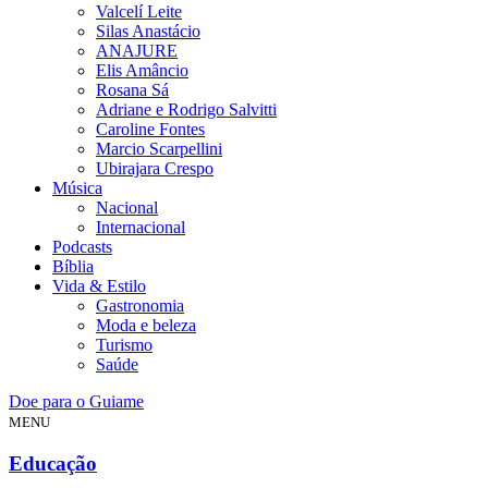
Valcelí Leite
Silas Anastácio
ANAJURE
Elis Amâncio
Rosana Sá
Adriane e Rodrigo Salvitti
Caroline Fontes
Marcio Scarpellini
Ubirajara Crespo
Música
Nacional
Internacional
Podcasts
Bíblia
Vida & Estilo
Gastronomia
Moda e beleza
Turismo
Saúde
Doe para o Guiame
MENU
Educação