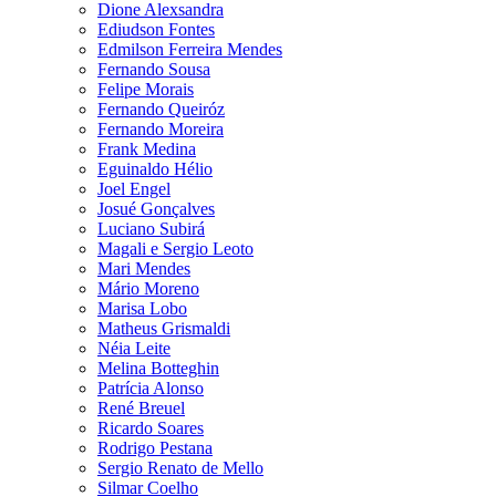
Dione Alexsandra
Ediudson Fontes
Edmilson Ferreira Mendes
Fernando Sousa
Felipe Morais
Fernando Queiróz
Fernando Moreira
Frank Medina
Eguinaldo Hélio
Joel Engel
Josué Gonçalves
Luciano Subirá
Magali e Sergio Leoto
Mari Mendes
Mário Moreno
Marisa Lobo
Matheus Grismaldi
Néia Leite
Melina Botteghin
Patrícia Alonso
René Breuel
Ricardo Soares
Rodrigo Pestana
Sergio Renato de Mello
Silmar Coelho