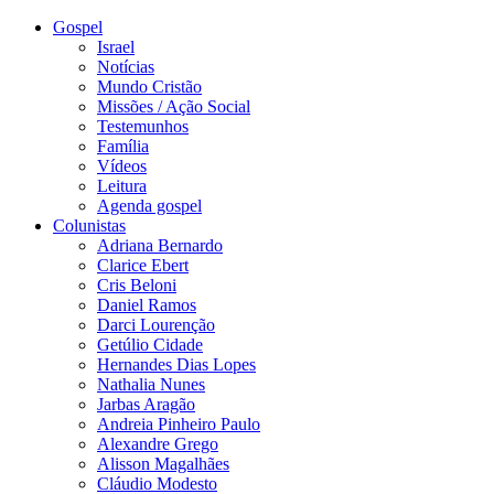
Gospel
Israel
Notícias
Mundo Cristão
Missões / Ação Social
Testemunhos
Família
Vídeos
Leitura
Agenda gospel
Colunistas
Adriana Bernardo
Clarice Ebert
Cris Beloni
Daniel Ramos
Darci Lourenção
Getúlio Cidade
Hernandes Dias Lopes
Nathalia Nunes
Jarbas Aragão
Andreia Pinheiro Paulo
Alexandre Grego
Alisson Magalhães
Cláudio Modesto