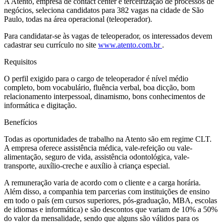
A Atento, empresa de contact center e terceirização de processos de
negócios, seleciona candidatos para 382 vagas na cidade de São
Paulo, todas na área operacional (teleoperador).
Para candidatar-se às vagas de teleoperador, os interessados devem
cadastrar seu currículo no site
www.atento.com.br
.
Requisitos
O perfil exigido para o cargo de teleoperador é nível médio
completo, bom vocabulário, fluência verbal, boa dicção, bom
relacionamento interpessoal, dinamismo, bons conhecimentos de
informática e digitação.
Benefícios
Todas as oportunidades de trabalho na Atento são em regime CLT.
A empresa oferece assistência médica, vale-refeição ou vale-
alimentação, seguro de vida, assistência odontológica, vale-
transporte, auxílio-creche e auxílio à criança especial.
A remuneração varia de acordo com o cliente e a carga horária.
Além disso, a companhia tem parcerias com instituições de ensino
em todo o país (em cursos superiores, pós-graduação, MBA, escolas
de idiomas e informática) e são descontos que variam de 10% a 50%
do valor da mensalidade, sendo que alguns são válidos para os