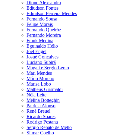
Dione Alexsandra
Ediudson Fontes
Edmilson Ferreira Mendes
Fernando Sousa
Felipe Morais
Fernando Queiróz
Fernando Moreira
Frank Medina
Eguinaldo Hélio
Joel Engel
Josué Gonçalves
Luciano Subirá
Magali e Sergio Leoto
Mari Mendes
Mário Moreno
Marisa Lobo
Matheus Grismaldi
Néia Leite
Melina Botteghin
Patrícia Alonso
René Breuel
Ricardo Soares
Rodrigo Pestana
Sergio Renato de Mello
Silmar Coelho