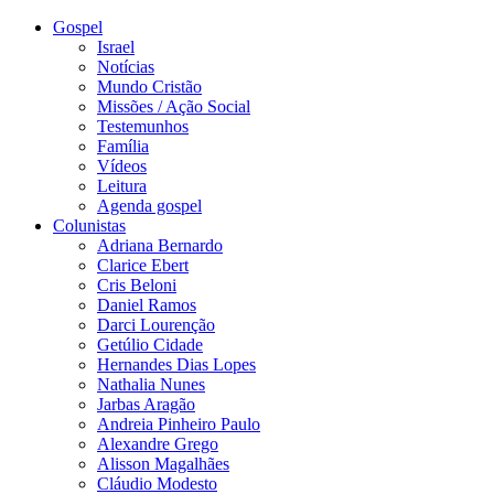
Gospel
Israel
Notícias
Mundo Cristão
Missões / Ação Social
Testemunhos
Família
Vídeos
Leitura
Agenda gospel
Colunistas
Adriana Bernardo
Clarice Ebert
Cris Beloni
Daniel Ramos
Darci Lourenção
Getúlio Cidade
Hernandes Dias Lopes
Nathalia Nunes
Jarbas Aragão
Andreia Pinheiro Paulo
Alexandre Grego
Alisson Magalhães
Cláudio Modesto