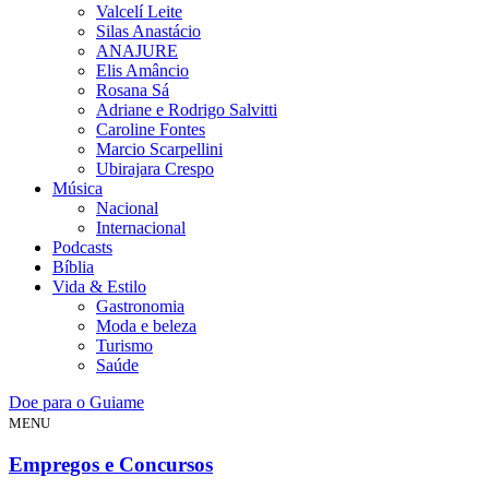
Valcelí Leite
Silas Anastácio
ANAJURE
Elis Amâncio
Rosana Sá
Adriane e Rodrigo Salvitti
Caroline Fontes
Marcio Scarpellini
Ubirajara Crespo
Música
Nacional
Internacional
Podcasts
Bíblia
Vida & Estilo
Gastronomia
Moda e beleza
Turismo
Saúde
Doe para o Guiame
MENU
Empregos e Concursos