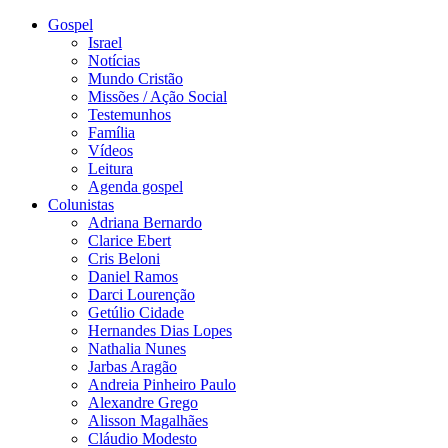
Gospel
Israel
Notícias
Mundo Cristão
Missões / Ação Social
Testemunhos
Família
Vídeos
Leitura
Agenda gospel
Colunistas
Adriana Bernardo
Clarice Ebert
Cris Beloni
Daniel Ramos
Darci Lourenção
Getúlio Cidade
Hernandes Dias Lopes
Nathalia Nunes
Jarbas Aragão
Andreia Pinheiro Paulo
Alexandre Grego
Alisson Magalhães
Cláudio Modesto