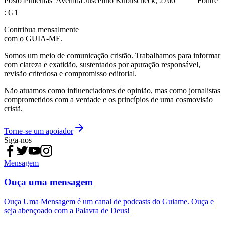
Posto Pimentas  Avenida Juscelino Kubitscheck, 2760 Fontre
: G1
Contribua mensalmente
com o GUIA-ME.
Somos um meio de comunicação cristão. Trabalhamos para informar
com clareza e exatidão, sustentados por apuração responsável,
revisão criteriosa e compromisso editorial.
Não atuamos como influenciadores de opinião, mas como jornalistas
comprometidos com a verdade e os princípios de uma cosmovisão
cristã.
Torne-se um apoiador
Siga-nos
Mensagem
Ouça uma mensagem
Ouça Uma Mensagem é um canal de podcasts do Guiame. Ouça e
seja abençoado com a Palavra de Deus!