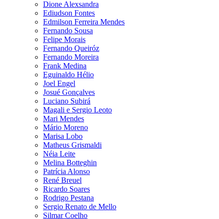
Dione Alexsandra
Ediudson Fontes
Edmilson Ferreira Mendes
Fernando Sousa
Felipe Morais
Fernando Queiróz
Fernando Moreira
Frank Medina
Eguinaldo Hélio
Joel Engel
Josué Gonçalves
Luciano Subirá
Magali e Sergio Leoto
Mari Mendes
Mário Moreno
Marisa Lobo
Matheus Grismaldi
Néia Leite
Melina Botteghin
Patrícia Alonso
René Breuel
Ricardo Soares
Rodrigo Pestana
Sergio Renato de Mello
Silmar Coelho