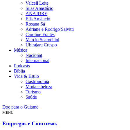
Valcelí Leite
Silas Anastácio
ANAJURE
Elis Amâncio
Rosana Sá
Adriane e Rodrigo Salvitti
Caroline Fontes
Marcio Scarpellini
Ubirajara Crespo
Música
Nacional
Internacional
Podcasts
Bíblia
Vida & Estilo
Gastronomia
Moda e beleza
Turismo
Saúde
Doe para o Guiame
MENU
Empregos e Concursos