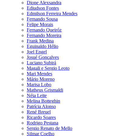
Dione Alexsandra
Ediudson Fontes
Edmilson Ferreira Mendes
Fernando Sousa
Felipe Morais
Fernando Queiróz
Fernando Moreira
Frank Medina
Eguinaldo Hélio
Joel Engel
Josué Gonçalves
Luciano Subirá
Magali e Sergio Leoto
Mari Mendes
Mário Moreno
Marisa Lobo
Matheus Grismaldi
Néia Leite
Melina Botteghin
Patrícia Alonso
René Breuel
Ricardo Soares
Rodrigo Pestana
Sergio Renato de Mello
Silmar Coelho