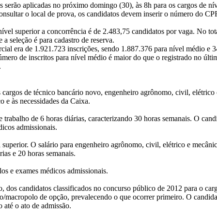
s serão aplicadas no próximo domingo (30), às 8h para os cargos de ní
onsultar o local de prova, os candidatos devem inserir o número do CPF 
nível superior a concorrência é de 2.483,75 candidatos por vaga. No tota
 a seleção é para cadastro de reserva.
rcial era de 1.921.723 inscrições, sendo 1.887.376 para nível médio e 3
mero de inscritos para nível médio é maior do que o registrado no úl
.
 cargos de técnico bancário novo, engenheiro agrônomo, civil, elétrico
co e às necessidades da Caixa.
 trabalho de 6 horas diárias, caracterizando 30 horas semanais. O cand
dicos admissionais.
 superior. O salário para engenheiro agrônomo, civil, elétrico e mecâni
rias e 20 horas semanais.
tulos e exames médicos admissionais.
dos candidatos classificados no concurso público de 2012 para o cargo
o/macropolo de opção, prevalecendo o que ocorrer primeiro. O candidato
o até o ato de admissão.