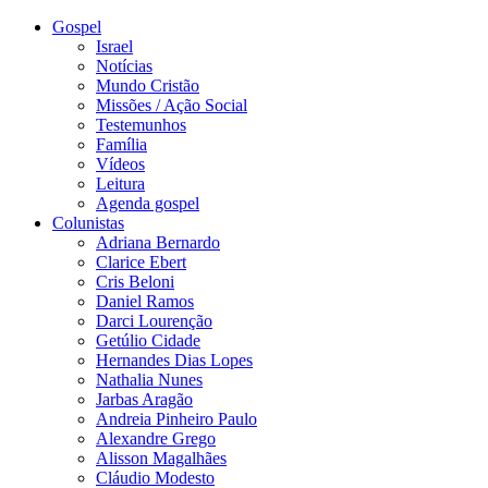
Gospel
Israel
Notícias
Mundo Cristão
Missões / Ação Social
Testemunhos
Família
Vídeos
Leitura
Agenda gospel
Colunistas
Adriana Bernardo
Clarice Ebert
Cris Beloni
Daniel Ramos
Darci Lourenção
Getúlio Cidade
Hernandes Dias Lopes
Nathalia Nunes
Jarbas Aragão
Andreia Pinheiro Paulo
Alexandre Grego
Alisson Magalhães
Cláudio Modesto