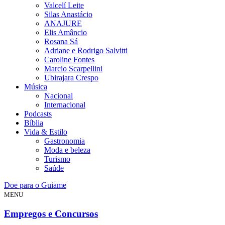
Valcelí Leite
Silas Anastácio
ANAJURE
Elis Amâncio
Rosana Sá
Adriane e Rodrigo Salvitti
Caroline Fontes
Marcio Scarpellini
Ubirajara Crespo
Música
Nacional
Internacional
Podcasts
Bíblia
Vida & Estilo
Gastronomia
Moda e beleza
Turismo
Saúde
Doe para o Guiame
MENU
Empregos e Concursos