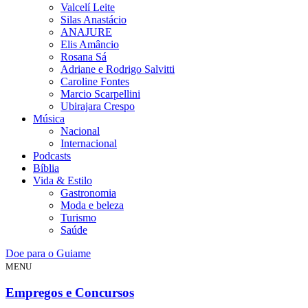
Valcelí Leite
Silas Anastácio
ANAJURE
Elis Amâncio
Rosana Sá
Adriane e Rodrigo Salvitti
Caroline Fontes
Marcio Scarpellini
Ubirajara Crespo
Música
Nacional
Internacional
Podcasts
Bíblia
Vida & Estilo
Gastronomia
Moda e beleza
Turismo
Saúde
Doe para o Guiame
MENU
Empregos e Concursos