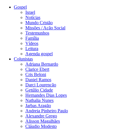
Gospel
Israel
Notícias
Mundo Cristão
Missões / Ação Social
Testemunhos
Família
Vídeos
Leitura
Agenda gospel
Colunistas
Adriana Bernardo
Clarice Ebert
Cris Beloni
Daniel Ramos
Darci Lourenção
Getúlio Cidade
Hernandes Dias Lopes
Nathalia Nunes
Jarbas Aragão
Andreia Pinheiro Paulo
Alexandre Grego
Alisson Magalhães
Cláudio Modesto