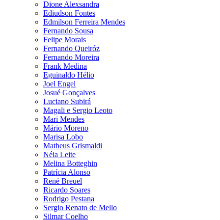
Dione Alexsandra
Ediudson Fontes
Edmilson Ferreira Mendes
Fernando Sousa
Felipe Morais
Fernando Queiróz
Fernando Moreira
Frank Medina
Eguinaldo Hélio
Joel Engel
Josué Gonçalves
Luciano Subirá
Magali e Sergio Leoto
Mari Mendes
Mário Moreno
Marisa Lobo
Matheus Grismaldi
Néia Leite
Melina Botteghin
Patrícia Alonso
René Breuel
Ricardo Soares
Rodrigo Pestana
Sergio Renato de Mello
Silmar Coelho