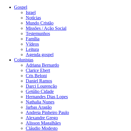
Gospel
Israel
Notícias
Mundo Cristão
Missões / Ação Social
Testemunhos
Família
Vídeos
Leitura
Agenda gospel
Colunistas
Adriana Bernardo
Clarice Ebert
Cris Beloni
Daniel Ramos
Darci Lourenção
Getúlio Cidade
Hernandes Dias Lopes
Nathalia Nunes
Jarbas Aragão
Andreia Pinheiro Paulo
Alexandre Grego
Alisson Magalhães
Cláudio Modesto