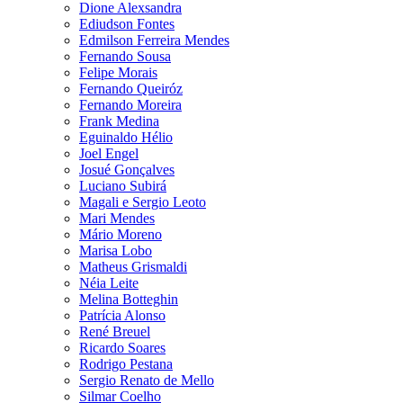
Dione Alexsandra
Ediudson Fontes
Edmilson Ferreira Mendes
Fernando Sousa
Felipe Morais
Fernando Queiróz
Fernando Moreira
Frank Medina
Eguinaldo Hélio
Joel Engel
Josué Gonçalves
Luciano Subirá
Magali e Sergio Leoto
Mari Mendes
Mário Moreno
Marisa Lobo
Matheus Grismaldi
Néia Leite
Melina Botteghin
Patrícia Alonso
René Breuel
Ricardo Soares
Rodrigo Pestana
Sergio Renato de Mello
Silmar Coelho