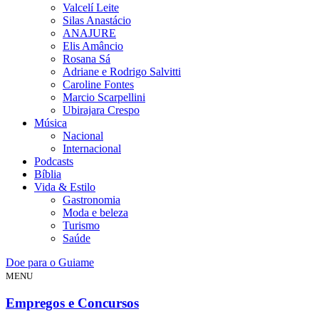
Valcelí Leite
Silas Anastácio
ANAJURE
Elis Amâncio
Rosana Sá
Adriane e Rodrigo Salvitti
Caroline Fontes
Marcio Scarpellini
Ubirajara Crespo
Música
Nacional
Internacional
Podcasts
Bíblia
Vida & Estilo
Gastronomia
Moda e beleza
Turismo
Saúde
Doe para o Guiame
MENU
Empregos e Concursos