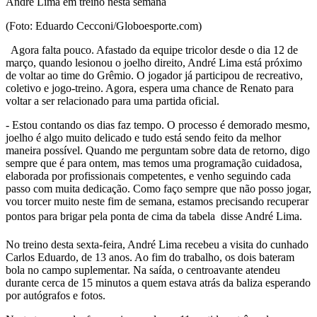
André Lima em treino nesta semana
(Foto: Eduardo Cecconi/Globoesporte.com)
Agora falta pouco. Afastado da equipe tricolor desde o dia 12 de
março, quando lesionou o joelho direito, André Lima está próximo
de voltar ao time do Grêmio. O jogador já participou de recreativo,
coletivo e jogo-treino. Agora, espera uma chance de Renato para
voltar a ser relacionado para uma partida oficial.
- Estou contando os dias faz tempo. O processo é demorado mesmo,
joelho é algo muito delicado e tudo está sendo feito da melhor
maneira possível. Quando me perguntam sobre data de retorno, digo
sempre que é para ontem, mas temos uma programação cuidadosa,
elaborada por profissionais competentes, e venho seguindo cada
passo com muita dedicação. Como faço sempre que não posso jogar,
vou torcer muito neste fim de semana, estamos precisando recuperar
pontos para brigar pela ponta de cima da tabela  disse André Lima.
No treino desta sexta-feira, André Lima recebeu a visita do cunhado
Carlos Eduardo, de 13 anos. Ao fim do trabalho, os dois bateram
bola no campo suplementar. Na saída, o centroavante atendeu
durante cerca de 15 minutos a quem estava atrás da baliza esperando
por autógrafos e fotos.