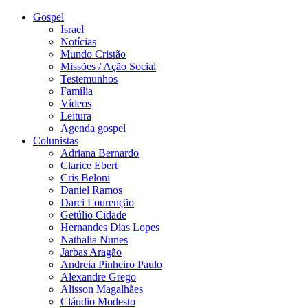
Gospel
Israel
Notícias
Mundo Cristão
Missões / Ação Social
Testemunhos
Família
Vídeos
Leitura
Agenda gospel
Colunistas
Adriana Bernardo
Clarice Ebert
Cris Beloni
Daniel Ramos
Darci Lourenção
Getúlio Cidade
Hernandes Dias Lopes
Nathalia Nunes
Jarbas Aragão
Andreia Pinheiro Paulo
Alexandre Grego
Alisson Magalhães
Cláudio Modesto