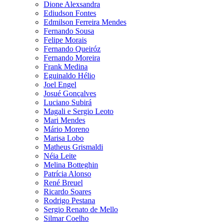
Dione Alexsandra
Ediudson Fontes
Edmilson Ferreira Mendes
Fernando Sousa
Felipe Morais
Fernando Queiróz
Fernando Moreira
Frank Medina
Eguinaldo Hélio
Joel Engel
Josué Gonçalves
Luciano Subirá
Magali e Sergio Leoto
Mari Mendes
Mário Moreno
Marisa Lobo
Matheus Grismaldi
Néia Leite
Melina Botteghin
Patrícia Alonso
René Breuel
Ricardo Soares
Rodrigo Pestana
Sergio Renato de Mello
Silmar Coelho