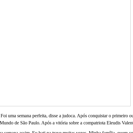
Foi uma semana perfeita, disse a judoca. Após conquistar o primeiro o
 Mundo de São Paulo. Após a vitória sobre a compatriota Eleudis Valenti
ma semana assim. Eu bati na trave muitas vezes. Minha família, quem c