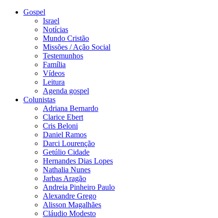
Gospel
Israel
Notícias
Mundo Cristão
Missões / Ação Social
Testemunhos
Família
Vídeos
Leitura
Agenda gospel
Colunistas
Adriana Bernardo
Clarice Ebert
Cris Beloni
Daniel Ramos
Darci Lourenção
Getúlio Cidade
Hernandes Dias Lopes
Nathalia Nunes
Jarbas Aragão
Andreia Pinheiro Paulo
Alexandre Grego
Alisson Magalhães
Cláudio Modesto