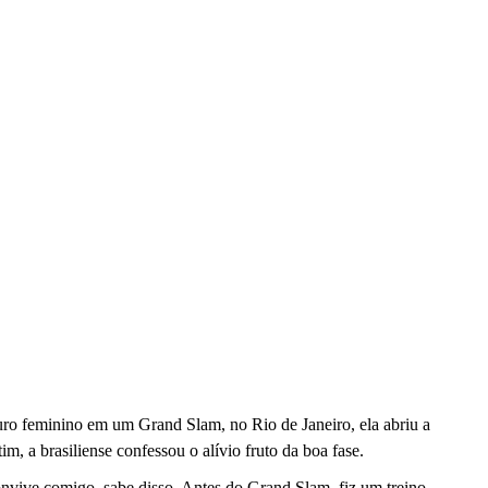
uro feminino em um Grand Slam, no Rio de Janeiro, ela abriu a
m, a brasiliense confessou o alívio fruto da boa fase.
onvive comigo, sabe disso. Antes do Grand Slam, fiz um treino