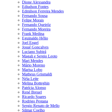
Dione Alexsandra
Ediudson Fontes
Edmilson Ferreira Mendes
Fernando Sousa
Felipe Morais
Fernando Queiróz
Fernando Moreira
Frank Medina
Eguinaldo Hélio
Joel Engel
Josué Gonçalves
Luciano Subirá
Magali e Sergio Leoto
Mari Mendes
Mário Moreno
Marisa Lobo
Matheus Grismaldi
Néia Leite
Melina Botteghin
Patrícia Alonso
René Breuel
Ricardo Soares
Rodrigo Pestana
Sergio Renato de Mello
Silmar Coelho