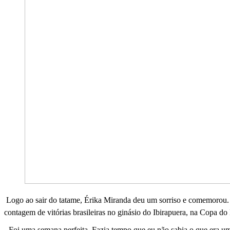
Logo ao sair do tatame, Érika Miranda deu um sorriso e comemorou. 
contagem de vitórias brasileiras no ginásio do Ibirapuera, na Copa do
- Foi uma semana perfeita. Fazia tempo que eu não sabia o que era u