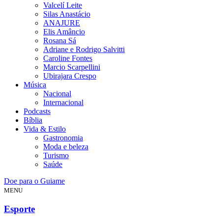
Valcelí Leite
Silas Anastácio
ANAJURE
Elis Amâncio
Rosana Sá
Adriane e Rodrigo Salvitti
Caroline Fontes
Marcio Scarpellini
Ubirajara Crespo
Música
Nacional
Internacional
Podcasts
Bíblia
Vida & Estilo
Gastronomia
Moda e beleza
Turismo
Saúde
Doe para o Guiame
MENU
Esporte