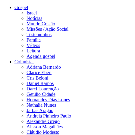
Gospel
Israel
Notícias
Mundo Cristão
Missões / Ação Social
Testemunhos
Família
Vídeos
Leitura
Agenda gospel
Colunistas
Adriana Bernardo
Clarice Ebert
Cris Beloni
Daniel Ramos
Darci Lourenção
Getúlio Cidade
Hernandes Dias Lopes
Nathalia Nunes
Jarbas Aragão
Andreia Pinheiro Paulo
Alexandre Grego
Alisson Magalhães
Cláudio Modesto