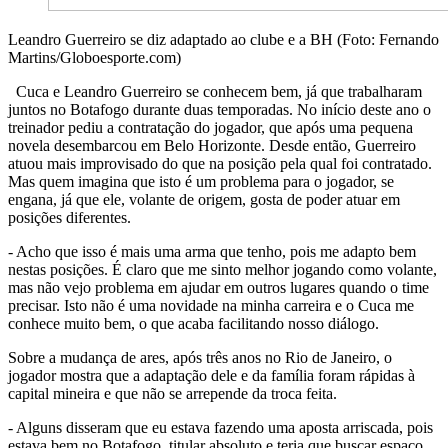
Leandro Guerreiro se diz adaptado ao clube e a BH (Foto: Fernando
Martins/Globoesporte.com)
Cuca e Leandro Guerreiro se conhecem bem, já que trabalharam
juntos no Botafogo durante duas temporadas. No início deste ano o
treinador pediu a contratação do jogador, que após uma pequena
novela desembarcou em Belo Horizonte. Desde então, Guerreiro
atuou mais improvisado do que na posição pela qual foi contratado.
Mas quem imagina que isto é um problema para o jogador, se
engana, já que ele, volante de origem, gosta de poder atuar em
posições diferentes.
- Acho que isso é mais uma arma que tenho, pois me adapto bem
nestas posições. É claro que me sinto melhor jogando como volante,
mas não vejo problema em ajudar em outros lugares quando o time
precisar. Isto não é uma novidade na minha carreira e o Cuca me
conhece muito bem, o que acaba facilitando nosso diálogo.
Sobre a mudança de ares, após três anos no Rio de Janeiro, o
jogador mostra que a adaptação dele e da família foram rápidas à
capital mineira e que não se arrepende da troca feita.
- Alguns disseram que eu estava fazendo uma aposta arriscada, pois
estava bem no Botafogo, titular absoluto e teria que buscar espaço