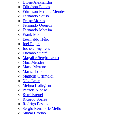
Dione Alexsandra
Ediudson Fontes
Edmilson Ferreira Mendes
Fernando Sousa
Felipe Morais
Fernando Queiróz
Fernando Moreira
Frank Medina
Eguinaldo Hélio
Joel Engel
Josué Gonçalves
Luciano Subirá
Magali e Sergio Leoto
Mari Mendes
Mário Moreno
Marisa Lobo
Matheus Grismaldi
Néia Leite
Melina Botteghin
Patrícia Alonso
René Breuel
Ricardo Soares
Rodrigo Pestana
Sergio Renato de Mello
Silmar Coelho