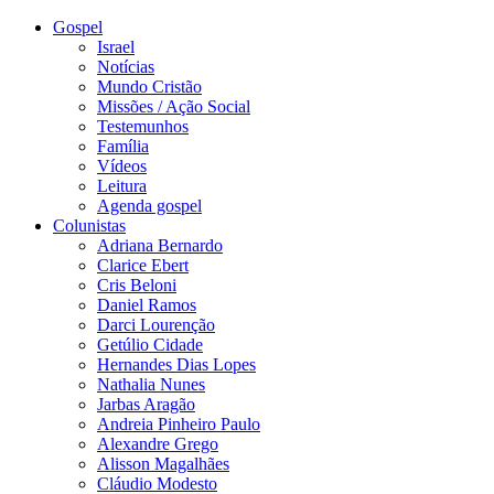
Gospel
Israel
Notícias
Mundo Cristão
Missões / Ação Social
Testemunhos
Família
Vídeos
Leitura
Agenda gospel
Colunistas
Adriana Bernardo
Clarice Ebert
Cris Beloni
Daniel Ramos
Darci Lourenção
Getúlio Cidade
Hernandes Dias Lopes
Nathalia Nunes
Jarbas Aragão
Andreia Pinheiro Paulo
Alexandre Grego
Alisson Magalhães
Cláudio Modesto