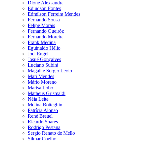
Dione Alexsandra
Ediudson Fontes
Edmilson Ferreira Mendes
Fernando Sousa
Felipe Morais
Fernando Queiróz
Fernando Moreira
Frank Medina
Eguinaldo Hélio
Joel Engel
Josué Gonçalves
Luciano Subirá
Magali e Sergio Leoto
Mari Mendes
Mário Moreno
Marisa Lobo
Matheus Grismaldi
Néia Leite
Melina Botteghin
Patrícia Alonso
René Breuel
Ricardo Soares
Rodrigo Pestana
Sergio Renato de Mello
Silmar Coelho