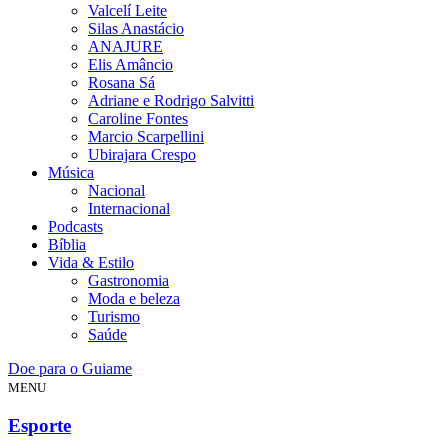
Valcelí Leite
Silas Anastácio
ANAJURE
Elis Amâncio
Rosana Sá
Adriane e Rodrigo Salvitti
Caroline Fontes
Marcio Scarpellini
Ubirajara Crespo
Música
Nacional
Internacional
Podcasts
Bíblia
Vida & Estilo
Gastronomia
Moda e beleza
Turismo
Saúde
Doe para o Guiame
MENU
Esporte