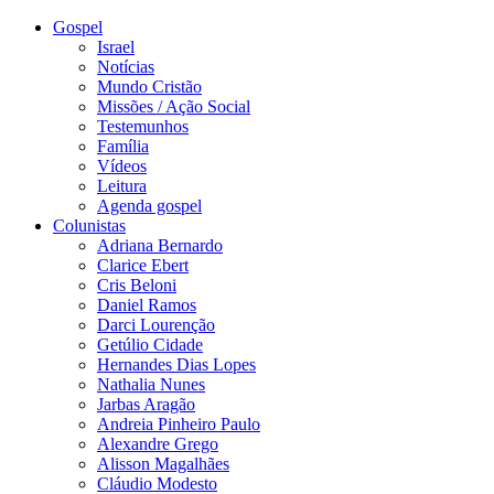
Gospel
Israel
Notícias
Mundo Cristão
Missões / Ação Social
Testemunhos
Família
Vídeos
Leitura
Agenda gospel
Colunistas
Adriana Bernardo
Clarice Ebert
Cris Beloni
Daniel Ramos
Darci Lourenção
Getúlio Cidade
Hernandes Dias Lopes
Nathalia Nunes
Jarbas Aragão
Andreia Pinheiro Paulo
Alexandre Grego
Alisson Magalhães
Cláudio Modesto