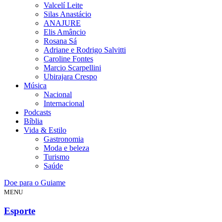
Valcelí Leite
Silas Anastácio
ANAJURE
Elis Amâncio
Rosana Sá
Adriane e Rodrigo Salvitti
Caroline Fontes
Marcio Scarpellini
Ubirajara Crespo
Música
Nacional
Internacional
Podcasts
Bíblia
Vida & Estilo
Gastronomia
Moda e beleza
Turismo
Saúde
Doe para o Guiame
MENU
Esporte