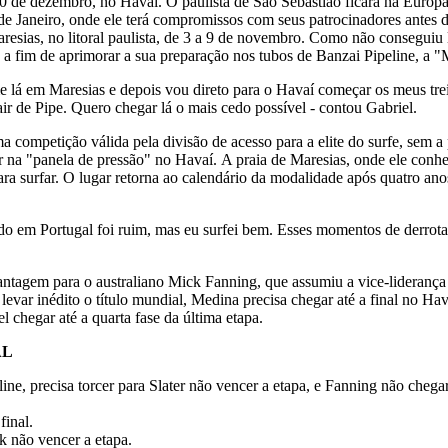
0 de dezembro, no Havaí. O paulista de São Sebastião ficará na Europa a
e Janeiro, onde ele terá compromissos com seus patrocinadores antes de
ias, no litoral paulista, de 3 a 9 de novembro. Como não conseguiu le
a fim de aprimorar a sua preparação nos tubos de Banzai Pipeline, a "
e lá em Maresias e depois vou direto para o Havaí começar os meus tre
ir de Pipe. Quero chegar lá o mais cedo possível - contou Gabriel.
a competição válida pela divisão de acesso para a elite do surfe, sem 
r na "panela de pressão" no Havaí. A praia de Maresias, onde ele conhe
ara surfar. O lugar retorna ao calendário da modalidade após quatro a
ado em Portugal foi ruim, mas eu surfei bem. Esses momentos de derrota 
antagem para o australiano Mick Fanning, que assumiu a vice-liderança 
levar inédito o título mundial, Medina precisa chegar até a final no Hav
el chegar até a quarta fase da última etapa.
AL
ine, precisa torcer para Slater não vencer a etapa, e Fanning não chega
final.
ck não vencer a etapa.