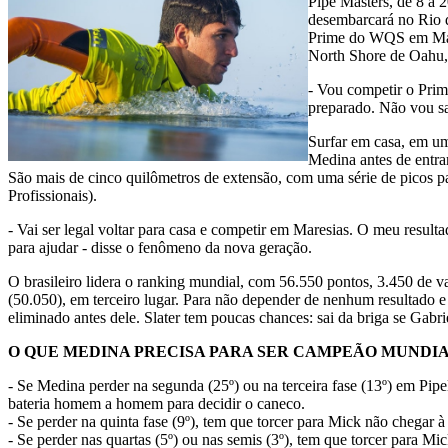
Pipe Masters, de 8 a 2
desembarcará no Rio d
Prime do WQS em Mares
North Shore de Oahu, 
- Vou competir o Prim
preparado. Não vou sa
Surfar em casa, em um
Medina antes de entra
São mais de cinco quilômetros de extensão, com uma série de picos p
Profissionais).
- Vai ser legal voltar para casa e competir em Maresias. O meu result
para ajudar - disse o fenômeno da nova geração.
O brasileiro lidera o ranking mundial, com 56.550 pontos, 3.450 de v
(50.050), em terceiro lugar. Para não depender de nenhum resultado e 
eliminado antes dele. Slater tem poucas chances: sai da briga se Gabri
O QUE MEDINA PRECISA PARA SER CAMPEÃO MUNDI
- Se Medina perder na segunda (25º) ou na terceira fase (13º) em Pipel
bateria homem a homem para decidir o caneco.
- Se perder na quinta fase (9º), tem que torcer para Mick não chegar à 
- Se perder nas quartas (5º) ou nas semis (3º), tem que torcer para Mi