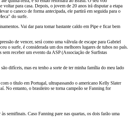
té quinta-feira, e só então retornará ao Brasil. O seu voo
 voltar para casa. Depois, o jovem de 20 anos irá disputar a etapa
var o caneco de forma antecipada, ele partirá em seguida para o
Meca" do surfe.
inamentos. Vai dar para tomar bastante caldo em Pipe e ficar bem
a pressão de vencer, será como uma válvula de escape para Gabriel
ceu o surfe, é considerada um dos melhores lugares de tubos no país.
nos sem receber um evento da ASP (Associação de Surfistas
são difíceis, mas eu tenho a sorte de ter minha família do meu lado
com o título em Portugal, ultrapassando o americano Kelly Slater
aí. No entanto, o brasileiro se torna campeão se Fanning for
r às semifinais. Caso Fanning pare nas quartas, os dois farão uma