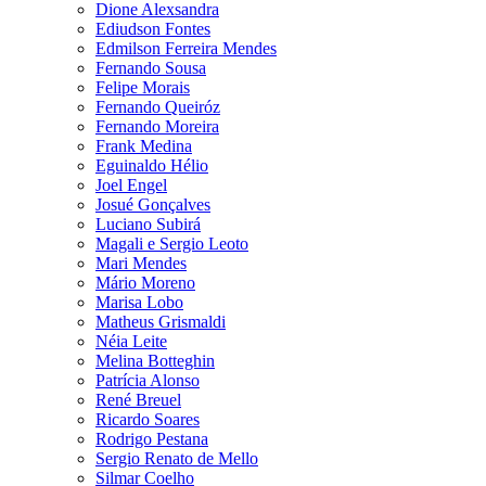
Dione Alexsandra
Ediudson Fontes
Edmilson Ferreira Mendes
Fernando Sousa
Felipe Morais
Fernando Queiróz
Fernando Moreira
Frank Medina
Eguinaldo Hélio
Joel Engel
Josué Gonçalves
Luciano Subirá
Magali e Sergio Leoto
Mari Mendes
Mário Moreno
Marisa Lobo
Matheus Grismaldi
Néia Leite
Melina Botteghin
Patrícia Alonso
René Breuel
Ricardo Soares
Rodrigo Pestana
Sergio Renato de Mello
Silmar Coelho