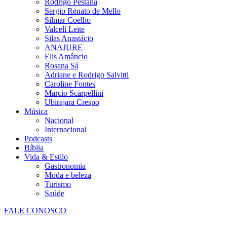
Rodrigo Pestana
Sergio Renato de Mello
Silmar Coelho
Valcelí Leite
Silas Anastácio
ANAJURE
Elis Amâncio
Rosana Sá
Adriane e Rodrigo Salvitti
Caroline Fontes
Marcio Scarpellini
Ubirajara Crespo
Música
Nacional
Internacional
Podcasts
Bíblia
Vida & Estilo
Gastronomia
Moda e beleza
Turismo
Saúde
FALE CONOSCO