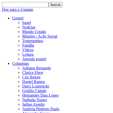
buscar
Doe para o Guiame
Gospel
Israel
Notícias
Mundo Cristão
Missões / Ação Social
Testemunhos
Família
Vídeos
Leitura
Agenda gospel
Colunistas
Adriana Bernardo
Clarice Ebert
Cris Beloni
Daniel Ramos
Darci Lourenção
Getúlio Cidade
Hernandes Dias Lopes
Nathalia Nunes
Jarbas Aragão
Andreia Pinheiro Paulo