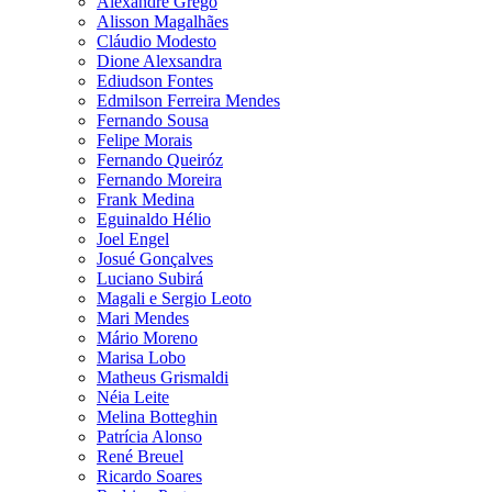
Alexandre Grego
Alisson Magalhães
Cláudio Modesto
Dione Alexsandra
Ediudson Fontes
Edmilson Ferreira Mendes
Fernando Sousa
Felipe Morais
Fernando Queiróz
Fernando Moreira
Frank Medina
Eguinaldo Hélio
Joel Engel
Josué Gonçalves
Luciano Subirá
Magali e Sergio Leoto
Mari Mendes
Mário Moreno
Marisa Lobo
Matheus Grismaldi
Néia Leite
Melina Botteghin
Patrícia Alonso
René Breuel
Ricardo Soares