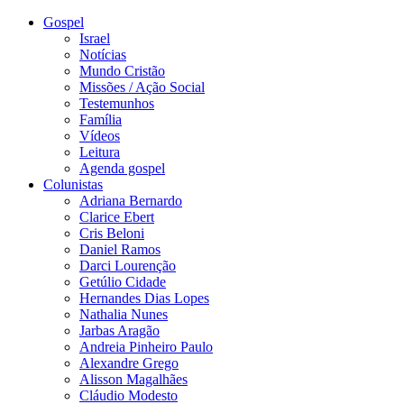
Gospel
Israel
Notícias
Mundo Cristão
Missões / Ação Social
Testemunhos
Família
Vídeos
Leitura
Agenda gospel
Colunistas
Adriana Bernardo
Clarice Ebert
Cris Beloni
Daniel Ramos
Darci Lourenção
Getúlio Cidade
Hernandes Dias Lopes
Nathalia Nunes
Jarbas Aragão
Andreia Pinheiro Paulo
Alexandre Grego
Alisson Magalhães
Cláudio Modesto