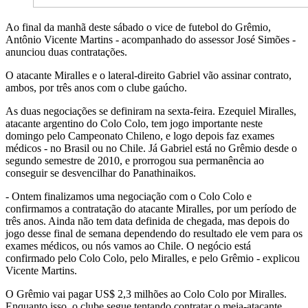
Ao final da manhã deste sábado o vice de futebol do Grêmio,
Antônio Vicente Martins - acompanhado do assessor José Simões -
anunciou duas contratações.
O atacante Miralles e o lateral-direito Gabriel vão assinar contrato,
ambos, por três anos com o clube gaúcho.
As duas negociações se definiram na sexta-feira. Ezequiel Miralles,
atacante argentino do Colo Colo, tem jogo importante neste
domingo pelo Campeonato Chileno, e logo depois faz exames
médicos - no Brasil ou no Chile. Já Gabriel está no Grêmio desde o
segundo semestre de 2010, e prorrogou sua permanência ao
conseguir se desvencilhar do Panathinaikos.
- Ontem finalizamos uma negociação com o Colo Colo e
confirmamos a contratação do atacante Miralles, por um período de
três anos. Ainda não tem data definida de chegada, mas depois do
jogo desse final de semana dependendo do resultado ele vem para os
exames médicos, ou nós vamos ao Chile. O negócio está
confirmado pelo Colo Colo, pelo Miralles, e pelo Grêmio - explicou
Vicente Martins.
O Grêmio vai pagar US$ 2,3 milhões ao Colo Colo por Miralles.
Enquanto isso, o clube segue tentando contratar o meia-atacante