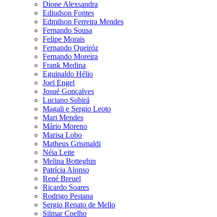
Dione Alexsandra
Ediudson Fontes
Edmilson Ferreira Mendes
Fernando Sousa
Felipe Morais
Fernando Queiróz
Fernando Moreira
Frank Medina
Eguinaldo Hélio
Joel Engel
Josué Gonçalves
Luciano Subirá
Magali e Sergio Leoto
Mari Mendes
Mário Moreno
Marisa Lobo
Matheus Grismaldi
Néia Leite
Melina Botteghin
Patrícia Alonso
René Breuel
Ricardo Soares
Rodrigo Pestana
Sergio Renato de Mello
Silmar Coelho