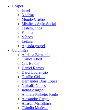
Gospel
Israel
Notícias
Mundo Cristão
Missões / Ação Social
Testemunhos
Família
Vídeos
Leitura
Agenda gospel
Colunistas
Adriana Bernardo
Clarice Ebert
Cris Beloni
Daniel Ramos
Darci Lourenção
Getúlio Cidade
Hernandes Dias Lopes
Nathalia Nunes
Jarbas Aragão
Andreia Pinheiro Paulo
Alexandre Grego
Alisson Magalhães
Cláudio Modesto