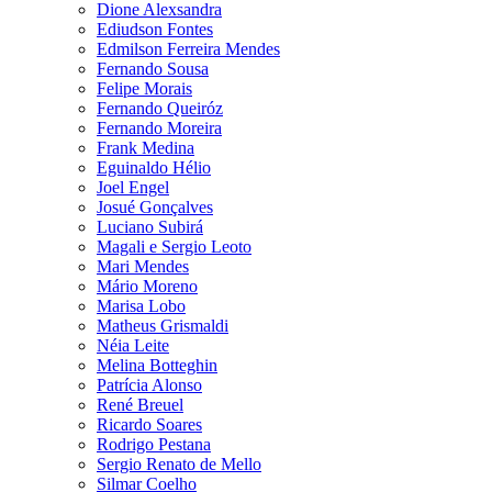
Dione Alexsandra
Ediudson Fontes
Edmilson Ferreira Mendes
Fernando Sousa
Felipe Morais
Fernando Queiróz
Fernando Moreira
Frank Medina
Eguinaldo Hélio
Joel Engel
Josué Gonçalves
Luciano Subirá
Magali e Sergio Leoto
Mari Mendes
Mário Moreno
Marisa Lobo
Matheus Grismaldi
Néia Leite
Melina Botteghin
Patrícia Alonso
René Breuel
Ricardo Soares
Rodrigo Pestana
Sergio Renato de Mello
Silmar Coelho