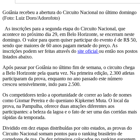
Goiânia recebeu a abertura do Circuito Nacional no último domingo
(Foto: Luiz Doro/Adorofoto)
As inscrições para a segunda etapa do Circuito Nacional, que
acontece no próximo dia 29, em Belo Horizonte, se encerram neste
domingo. O valor para quem quiser participar do evento é de R$ 50,
sendo que maiores de 60 anos pagam metade do preço. As
inscrições podem ser feitas através do
site oficial
ou então nos postos
listados abaixo.
Após passar por Goiânia no último fim de semana, o circuito chega
a Belo Horizonte pela quarta vez. Na primeira edição, 2.300 atletas
participaram da prova, enquanto no ano passado este número
cresceu sensivelmente, indo para 2.500.
Os competidores terão a oportunidade de correr ao lado de nomes
como Giomar Pereira e do queniano Kipkemei Muta. O local da
prova, na Pampulha, oferece duas atrações diferentes aos
participantes: a beleza da lagoa e o fato de ser uma das corridas mais
rápidas da temporada.
Dividido em dez etapas distribuídas por oito estados, as provas do
Circuito Nacional somam pontos para o ranking brasileiro de
corredores de rua. Os dez primeiros colocados no ranking garantem