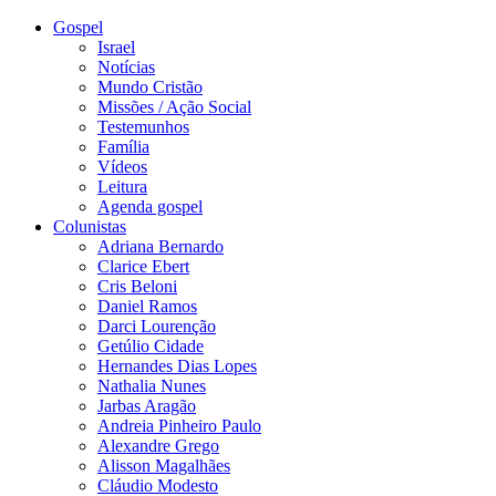
Gospel
Israel
Notícias
Mundo Cristão
Missões / Ação Social
Testemunhos
Família
Vídeos
Leitura
Agenda gospel
Colunistas
Adriana Bernardo
Clarice Ebert
Cris Beloni
Daniel Ramos
Darci Lourenção
Getúlio Cidade
Hernandes Dias Lopes
Nathalia Nunes
Jarbas Aragão
Andreia Pinheiro Paulo
Alexandre Grego
Alisson Magalhães
Cláudio Modesto