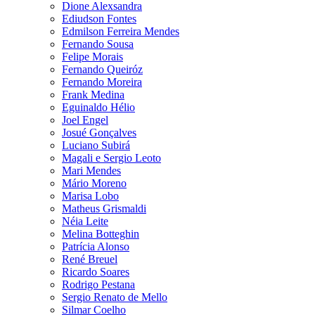
Dione Alexsandra
Ediudson Fontes
Edmilson Ferreira Mendes
Fernando Sousa
Felipe Morais
Fernando Queiróz
Fernando Moreira
Frank Medina
Eguinaldo Hélio
Joel Engel
Josué Gonçalves
Luciano Subirá
Magali e Sergio Leoto
Mari Mendes
Mário Moreno
Marisa Lobo
Matheus Grismaldi
Néia Leite
Melina Botteghin
Patrícia Alonso
René Breuel
Ricardo Soares
Rodrigo Pestana
Sergio Renato de Mello
Silmar Coelho