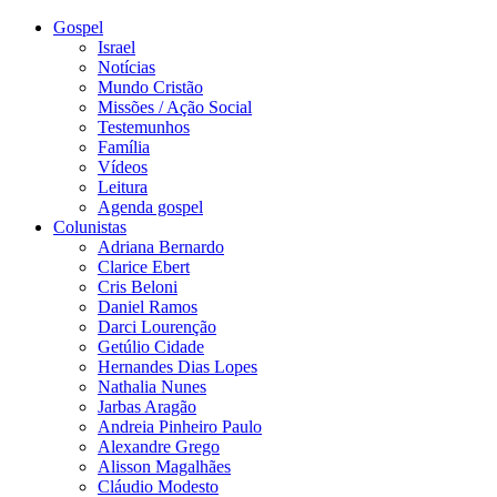
Gospel
Israel
Notícias
Mundo Cristão
Missões / Ação Social
Testemunhos
Família
Vídeos
Leitura
Agenda gospel
Colunistas
Adriana Bernardo
Clarice Ebert
Cris Beloni
Daniel Ramos
Darci Lourenção
Getúlio Cidade
Hernandes Dias Lopes
Nathalia Nunes
Jarbas Aragão
Andreia Pinheiro Paulo
Alexandre Grego
Alisson Magalhães
Cláudio Modesto