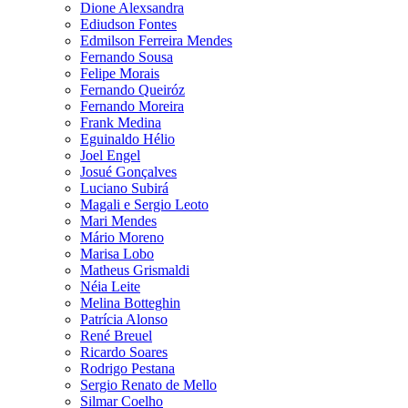
Dione Alexsandra
Ediudson Fontes
Edmilson Ferreira Mendes
Fernando Sousa
Felipe Morais
Fernando Queiróz
Fernando Moreira
Frank Medina
Eguinaldo Hélio
Joel Engel
Josué Gonçalves
Luciano Subirá
Magali e Sergio Leoto
Mari Mendes
Mário Moreno
Marisa Lobo
Matheus Grismaldi
Néia Leite
Melina Botteghin
Patrícia Alonso
René Breuel
Ricardo Soares
Rodrigo Pestana
Sergio Renato de Mello
Silmar Coelho