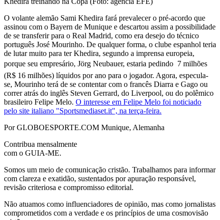
Khedira treinando na Copa (Foto: agência EFE)
O volante alemão Sami Khedira fará prevalecer o pré-acordo que
assinou com o Bayern de Munique e descartou assim a possibilidade
de se transferir para o Real Madrid, como era desejo do técnico
português José Mourinho. De qualquer forma, o clube espanhol teria
de lutar muito para ter Khedira, segundo a imprensa europeia,
porque seu empresário, Jörg Neubauer, estaria pedindo  7 milhões
(R$ 16 milhões) líquidos por ano para o jogador. Agora, especula-
se, Mourinho terá de se contentar com o francês Diarra e Gago ou
correr atrás do inglês Steven Gerrard, do Liverpool, ou do polêmico
brasileiro Felipe Melo.
O interesse em Felipe Melo foi noticiado
pelo site italiano "Sportsmediaset.it", na terça-feira.
Por GLOBOESPORTE.COM Munique, Alemanha
Contribua mensalmente
com o GUIA-ME.
Somos um meio de comunicação cristão. Trabalhamos para informar
com clareza e exatidão, sustentados por apuração responsável,
revisão criteriosa e compromisso editorial.
Não atuamos como influenciadores de opinião, mas como jornalistas
comprometidos com a verdade e os princípios de uma cosmovisão