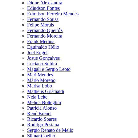
Dione Alexsandra
Ediudson Fontes
Edmilson Ferreira Mendes
Fernando Sousa
Felipe Morais
Fernando Queiróz
Fernando Moreira
Frank Medina
Eguinaldo Hélio
Joel Engel
Josué Gonçalves
Luciano Subirá
Magali e Sergio Leoto
Mari Mendes
Mário Moreno
Marisa Lobo
Matheus Grismaldi
Néia Leite
Melina Botteghin
Patrícia Alonso
René Breuel
Ricardo Soares
Rodrigo Pestana
Sergio Renato de Mello
Silmar Coelho