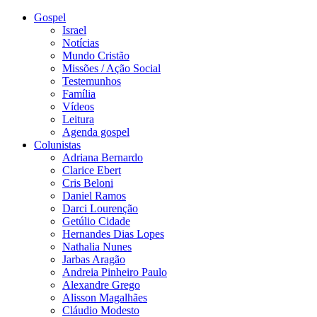
Gospel
Israel
Notícias
Mundo Cristão
Missões / Ação Social
Testemunhos
Família
Vídeos
Leitura
Agenda gospel
Colunistas
Adriana Bernardo
Clarice Ebert
Cris Beloni
Daniel Ramos
Darci Lourenção
Getúlio Cidade
Hernandes Dias Lopes
Nathalia Nunes
Jarbas Aragão
Andreia Pinheiro Paulo
Alexandre Grego
Alisson Magalhães
Cláudio Modesto