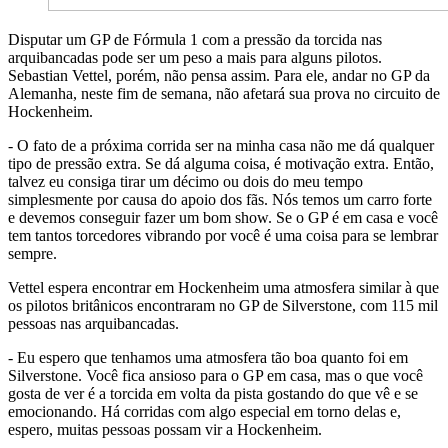
Disputar um GP de Fórmula 1 com a pressão da torcida nas
arquibancadas pode ser um peso a mais para alguns pilotos.
Sebastian Vettel, porém, não pensa assim. Para ele, andar no GP da
Alemanha, neste fim de semana, não afetará sua prova no circuito de
Hockenheim.
- O fato de a próxima corrida ser na minha casa não me dá qualquer
tipo de pressão extra. Se dá alguma coisa, é motivação extra. Então,
talvez eu consiga tirar um décimo ou dois do meu tempo
simplesmente por causa do apoio dos fãs. Nós temos um carro forte
e devemos conseguir fazer um bom show. Se o GP é em casa e você
tem tantos torcedores vibrando por você é uma coisa para se lembrar
sempre.
Vettel espera encontrar em Hockenheim uma atmosfera similar à que
os pilotos britânicos encontraram no GP de Silverstone, com 115 mil
pessoas nas arquibancadas.
- Eu espero que tenhamos uma atmosfera tão boa quanto foi em
Silverstone. Você fica ansioso para o GP em casa, mas o que você
gosta de ver é a torcida em volta da pista gostando do que vê e se
emocionando. Há corridas com algo especial em torno delas e,
espero, muitas pessoas possam vir a Hockenheim.