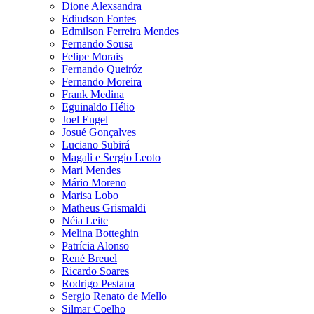
Dione Alexsandra
Ediudson Fontes
Edmilson Ferreira Mendes
Fernando Sousa
Felipe Morais
Fernando Queiróz
Fernando Moreira
Frank Medina
Eguinaldo Hélio
Joel Engel
Josué Gonçalves
Luciano Subirá
Magali e Sergio Leoto
Mari Mendes
Mário Moreno
Marisa Lobo
Matheus Grismaldi
Néia Leite
Melina Botteghin
Patrícia Alonso
René Breuel
Ricardo Soares
Rodrigo Pestana
Sergio Renato de Mello
Silmar Coelho