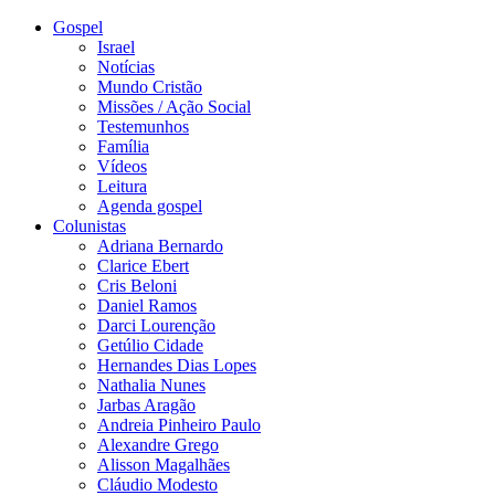
Gospel
Israel
Notícias
Mundo Cristão
Missões / Ação Social
Testemunhos
Família
Vídeos
Leitura
Agenda gospel
Colunistas
Adriana Bernardo
Clarice Ebert
Cris Beloni
Daniel Ramos
Darci Lourenção
Getúlio Cidade
Hernandes Dias Lopes
Nathalia Nunes
Jarbas Aragão
Andreia Pinheiro Paulo
Alexandre Grego
Alisson Magalhães
Cláudio Modesto