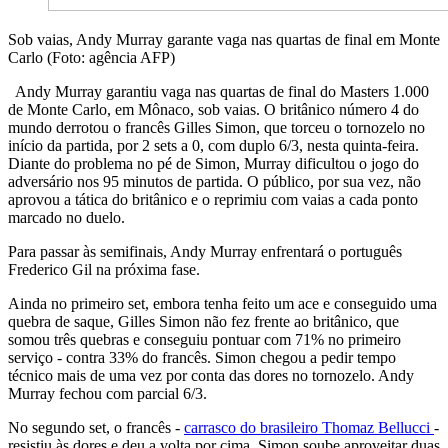
Sob vaias, Andy Murray garante vaga nas quartas de final em Monte
Carlo (Foto: agência AFP)
Andy Murray garantiu vaga nas quartas de final do Masters 1.000
de Monte Carlo, em Mônaco, sob vaias. O britânico número 4 do
mundo derrotou o francês Gilles Simon, que torceu o tornozelo no
início da partida, por 2 sets a 0, com duplo 6/3, nesta quinta-feira.
Diante do problema no pé de Simon, Murray dificultou o jogo do
adversário nos 95 minutos de partida. O público, por sua vez, não
aprovou a tática do britânico e o reprimiu com vaias a cada ponto
marcado no duelo.
Para passar às semifinais, Andy Murray enfrentará o português
Frederico Gil na próxima fase.
Ainda no primeiro set, embora tenha feito um ace e conseguido uma
quebra de saque, Gilles Simon não fez frente ao britânico, que
somou três quebras e conseguiu pontuar com 71% no primeiro
serviço - contra 33% do francês. Simon chegou a pedir tempo
técnico mais de uma vez por conta das dores no tornozelo. Andy
Murray fechou com parcial 6/3.
No segundo set, o francês -
carrasco do brasileiro Thomaz Bellucci
-
resistiu às dores e deu a volta por cima. Simon soube aproveitar duas