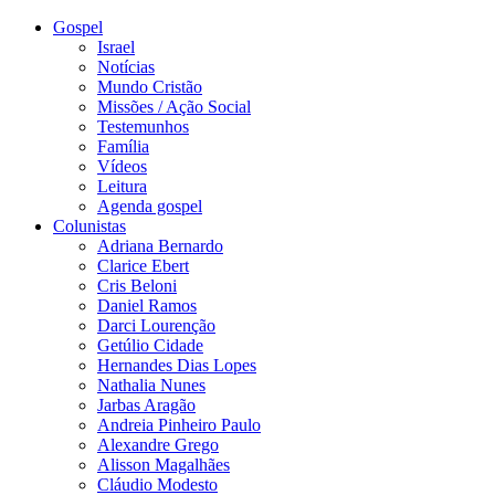
Gospel
Israel
Notícias
Mundo Cristão
Missões / Ação Social
Testemunhos
Família
Vídeos
Leitura
Agenda gospel
Colunistas
Adriana Bernardo
Clarice Ebert
Cris Beloni
Daniel Ramos
Darci Lourenção
Getúlio Cidade
Hernandes Dias Lopes
Nathalia Nunes
Jarbas Aragão
Andreia Pinheiro Paulo
Alexandre Grego
Alisson Magalhães
Cláudio Modesto