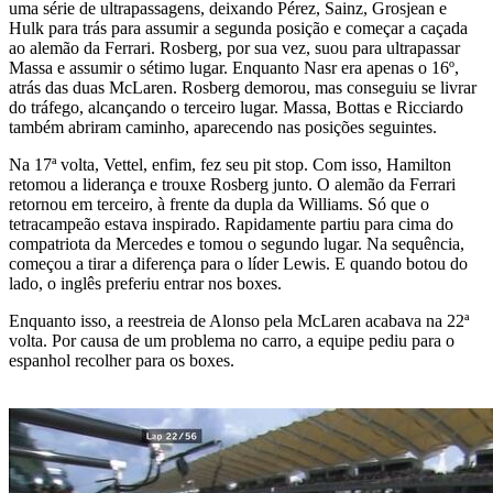
uma série de ultrapassagens, deixando Pérez, Sainz, Grosjean e
Hulk para trás para assumir a segunda posição e começar a caçada
ao alemão da Ferrari. Rosberg, por sua vez, suou para ultrapassar
Massa e assumir o sétimo lugar. Enquanto Nasr era apenas o 16º,
atrás das duas McLaren. Rosberg demorou, mas conseguiu se livrar
do tráfego, alcançando o terceiro lugar. Massa, Bottas e Ricciardo
também abriram caminho, aparecendo nas posições seguintes.
Na 17ª volta, Vettel, enfim, fez seu pit stop. Com isso, Hamilton
retomou a liderança e trouxe Rosberg junto. O alemão da Ferrari
retornou em terceiro, à frente da dupla da Williams. Só que o
tetracampeão estava inspirado. Rapidamente partiu para cima do
compatriota da Mercedes e tomou o segundo lugar. Na sequência,
começou a tirar a diferença para o líder Lewis. E quando botou do
lado, o inglês preferiu entrar nos boxes.
Enquanto isso, a reestreia de Alonso pela McLaren acabava na 22ª
volta. Por causa de um problema no carro, a equipe pediu para o
espanhol recolher para os boxes.