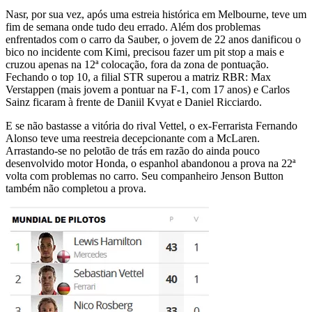
Nasr, por sua vez, após uma estreia histórica em Melbourne, teve um
fim de semana onde tudo deu errado. Além dos problemas
enfrentados com o carro da Sauber, o jovem de 22 anos danificou o
bico no incidente com Kimi, precisou fazer um pit stop a mais e
cruzou apenas na 12ª colocação, fora da zona de pontuação.
Fechando o top 10, a filial STR superou a matriz RBR: Max
Verstappen (mais jovem a pontuar na F-1, com 17 anos) e Carlos
Sainz ficaram à frente de Daniil Kvyat e Daniel Ricciardo.
E se não bastasse a vitória do rival Vettel, o ex-Ferrarista Fernando
Alonso teve uma reestreia decepcionante com a McLaren.
Arrastando-se no pelotão de trás em razão do ainda pouco
desenvolvido motor Honda, o espanhol abandonou a prova na 22ª
volta com problemas no carro. Seu companheiro Jenson Button
também não completou a prova.