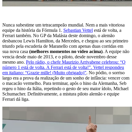
Nunca subestime um tetracampeão mundial. Nem a mais vitoriosa
equipe da história da Fórmula 1.
Sebastian Vettel
está de volta, a
Ferrari também. No GP da Malásia deste domingo, o alemão
desbancou Lewis Hamilton, da Mercedes, e chegou ao seu primeiro
triunfo pela escuderia de Maranello com apenas duas corridas em
sua nova casa
(melhores momentos no vídeo acima)
. A equipe não
vencia desde maio de 2013, e o piloto, desde novembro desse
mesmo ano.
Pelo rádio, o chefe Maurizio Arrivabene celebrou: “O
número 1 está de volta. A Ferrari está de volta!”. Vettel respondeu
em italiano: “Grazie mille! (Muito obrigado)”
. No pódio, o sorriso
largo era a prova da realização de um sonho de infância: vencer com
o macacão vermelho. Para terminar, após o hino da Alemanha, Seb
regeu o hino da Itália, repetindo o gesto de seu maior ídolo, Michael
Schumacher. Definitivamente, a mistura piloto alemão e equipe
Ferrari dá liga.