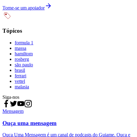
Torne-se um apoiador
Tópicos
formula 1
massa
hamiltom
rosberg
são paulo
brasil
ferrari
vettel
malasia
Siga-nos
Mensagem
Ouça uma mensagem
Ouça Uma Mensagem é um canal de podcasts do Guiame. Ouça e