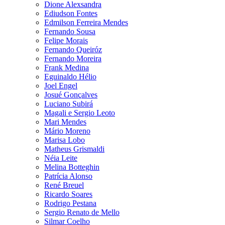
Dione Alexsandra
Ediudson Fontes
Edmilson Ferreira Mendes
Fernando Sousa
Felipe Morais
Fernando Queiróz
Fernando Moreira
Frank Medina
Eguinaldo Hélio
Joel Engel
Josué Gonçalves
Luciano Subirá
Magali e Sergio Leoto
Mari Mendes
Mário Moreno
Marisa Lobo
Matheus Grismaldi
Néia Leite
Melina Botteghin
Patrícia Alonso
René Breuel
Ricardo Soares
Rodrigo Pestana
Sergio Renato de Mello
Silmar Coelho