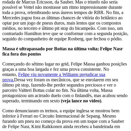
rodada de Marcus Ericsson, da Sauber. Mas o triunfo não seria
possível se Vettel não mostrasse um ritmo impressionante durante
toda a prova, relembrando seus áureos tempos de RBR. No fim, a
Mercedes jogou fora as últimas chances de vitória do britânico ao
optar por um jogo de pneus duros, mais lentos que os compostos
médios, no terceiro e último pit stop do bicampeão. Com isso, um
contrariado Hamilton teve que se conformar com a segunda posição,
seguido do companheiro de equipe Rosberg, que fechou o pódio.
Massa é ultrapassado por Bottas na última volta; Felipe Nasr
fica fora dos pontos
Começando do sétimo lugar no grid, Felipe Massa ganhou posições
graças a uma boa largada e fez uma prova consistente. No
entanto,
Felipe viu novamente a Williams prejudicar sua
prova.
Dessa vez foram os mecânicos, que se enrolarem em seu
último pit stop, fazendo-lhe perder segundos preciosos e ver o
parceiro Valtteri Bottas colar no fim. Na última volta, Massa
protagonizou um acirrado duelo com o finlandês, mas acabou sendo
superado, terminando em sexto
(veja lance no vídeo)
.
Como denunciaram os treinos, a equipe inglesa se mostrou bem
inferior à Ferrari no Circuito Internacional de Sepang. Mesmo
furando um pneu no começo da prova em um toque com a Sauber
de Felipe Nasr, Kimi Raikkonen ainda recebeu a bandeirada em