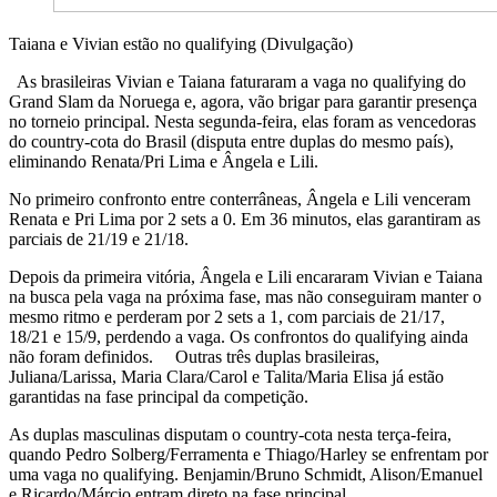
Taiana e Vivian estão no qualifying (Divulgação)
As brasileiras Vivian e Taiana faturaram a vaga no qualifying do
Grand Slam da Noruega e, agora, vão brigar para garantir presença
no torneio principal. Nesta segunda-feira, elas foram as vencedoras
do country-cota do Brasil (disputa entre duplas do mesmo país),
eliminando Renata/Pri Lima e Ângela e Lili.
No primeiro confronto entre conterrâneas, Ângela e Lili venceram
Renata e Pri Lima por 2 sets a 0. Em 36 minutos, elas garantiram as
parciais de 21/19 e 21/18.
Depois da primeira vitória, Ângela e Lili encararam Vivian e Taiana
na busca pela vaga na próxima fase, mas não conseguiram manter o
mesmo ritmo e perderam por 2 sets a 1, com parciais de 21/17,
18/21 e 15/9, perdendo a vaga. Os confrontos do qualifying ainda
não foram definidos. Outras três duplas brasileiras,
Juliana/Larissa, Maria Clara/Carol e Talita/Maria Elisa já estão
garantidas na fase principal da competição.
As duplas masculinas disputam o country-cota nesta terça-feira,
quando Pedro Solberg/Ferramenta e Thiago/Harley se enfrentam por
uma vaga no qualifying. Benjamin/Bruno Schmidt, Alison/Emanuel
e Ricardo/Márcio entram direto na fase principal.