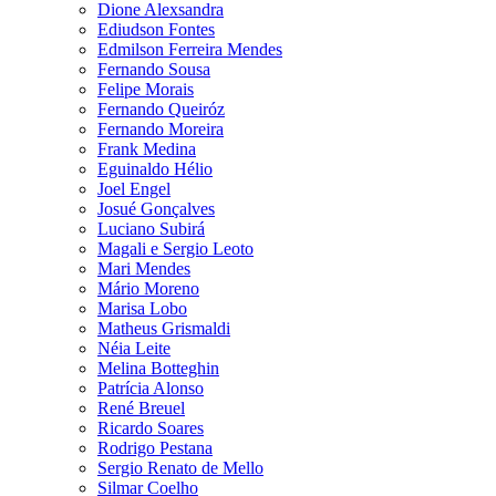
Dione Alexsandra
Ediudson Fontes
Edmilson Ferreira Mendes
Fernando Sousa
Felipe Morais
Fernando Queiróz
Fernando Moreira
Frank Medina
Eguinaldo Hélio
Joel Engel
Josué Gonçalves
Luciano Subirá
Magali e Sergio Leoto
Mari Mendes
Mário Moreno
Marisa Lobo
Matheus Grismaldi
Néia Leite
Melina Botteghin
Patrícia Alonso
René Breuel
Ricardo Soares
Rodrigo Pestana
Sergio Renato de Mello
Silmar Coelho