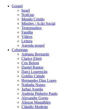
Gospel
Israel
Notícias
Mundo Cristão
Missões / Ação Social
Testemunhos
Família
Vídeos
Leitura
Agenda gospel
Colunistas
Adriana Bernardo
Clarice Ebert
Cris Beloni
Daniel Ramos
Darci Lourenção
Getúlio Cidade
Hernandes Dias Lopes
Nathalia Nunes
Jarbas Aragão
Andreia Pinheiro Paulo
Alexandre Grego
Alisson Magalhães
Cláudio Modesto