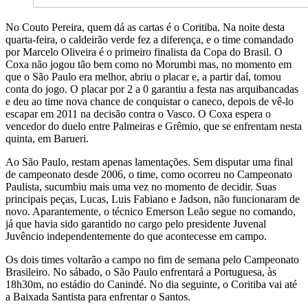
No Couto Pereira, quem dá as cartas é o Coritiba. Na noite desta
quarta-feira, o caldeirão verde fez a diferença, e o time comandado
por Marcelo Oliveira é o primeiro finalista da Copa do Brasil. O
Coxa não jogou tão bem como no Morumbi mas, no momento em
que o São Paulo era melhor, abriu o placar e, a partir daí, tomou
conta do jogo. O placar por 2 a 0 garantiu a festa nas arquibancadas
e deu ao time nova chance de conquistar o caneco, depois de vê-lo
escapar em 2011 na decisão contra o Vasco. O Coxa espera o
vencedor do duelo entre Palmeiras e Grêmio, que se enfrentam nesta
quinta, em Barueri.
Ao São Paulo, restam apenas lamentações. Sem disputar uma final
de campeonato desde 2006, o time, como ocorreu no Campeonato
Paulista, sucumbiu mais uma vez no momento de decidir. Suas
principais peças, Lucas, Luis Fabiano e Jadson, não funcionaram de
novo. Aparantemente, o técnico Emerson Leão segue no comando,
já que havia sido garantido no cargo pelo presidente Juvenal
Juvêncio independentemente do que acontecesse em campo.
Os dois times voltarão a campo no fim de semana pelo Campeonato
Brasileiro. No sábado, o São Paulo enfrentará a Portuguesa, às
18h30m, no estádio do Canindé. No dia seguinte, o Coritiba vai até
a Baixada Santista para enfrentar o Santos.