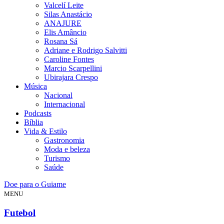
Valcelí Leite
Silas Anastácio
ANAJURE
Elis Amâncio
Rosana Sá
Adriane e Rodrigo Salvitti
Caroline Fontes
Marcio Scarpellini
Ubirajara Crespo
Música
Nacional
Internacional
Podcasts
Bíblia
Vida & Estilo
Gastronomia
Moda e beleza
Turismo
Saúde
Doe para o Guiame
MENU
Futebol