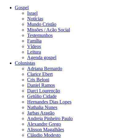
Gospel
Israel
Notícias
Mundo Cristão
Missões / Ação Social
Testemunhos
Família
Vídeos
Leitura
Agenda gospel
Colunistas
Adriana Bernardo
Clarice Ebert
Cris Beloni
Daniel Ramos
Darci Lourenção
Getúlio Cidade
Hernandes Dias Lopes
Nathalia Nunes
Jarbas Aragão
Andreia Pinheiro Paulo
Alexandre Grego
Alisson Magalhães
Cláudio Modesto