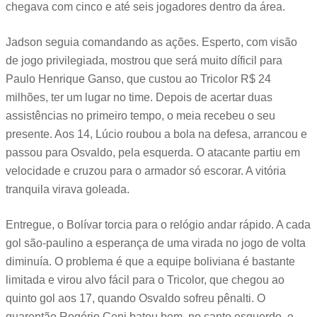
chegava com cinco e até seis jogadores dentro da área.
Jadson seguia comandando as ações. Esperto, com visão
de jogo privilegiada, mostrou que será muito díficil para
Paulo Henrique Ganso, que custou ao Tricolor R$ 24
milhões, ter um lugar no time. Depois de acertar duas
assistências no primeiro tempo, o meia recebeu o seu
presente. Aos 14, Lúcio roubou a bola na defesa, arrancou e
passou para Osvaldo, pela esquerda. O atacante partiu em
velocidade e cruzou para o armador só escorar. A vitória
tranquila virava goleada.
Entregue, o Bolívar torcia para o relógio andar rápido. A cada
gol são-paulino a esperança de uma virada no jogo de volta
diminuía. O problema é que a equipe boliviana é bastante
limitada e virou alvo fácil para o Tricolor, que chegou ao
quinto gol aos 17, quando Osvaldo sofreu pênalti. O
quarentão Rogério Ceni bateu bem, no canto esquerdo, e