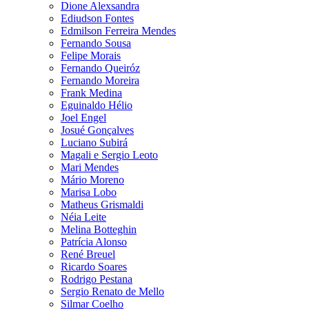
Dione Alexsandra
Ediudson Fontes
Edmilson Ferreira Mendes
Fernando Sousa
Felipe Morais
Fernando Queiróz
Fernando Moreira
Frank Medina
Eguinaldo Hélio
Joel Engel
Josué Gonçalves
Luciano Subirá
Magali e Sergio Leoto
Mari Mendes
Mário Moreno
Marisa Lobo
Matheus Grismaldi
Néia Leite
Melina Botteghin
Patrícia Alonso
René Breuel
Ricardo Soares
Rodrigo Pestana
Sergio Renato de Mello
Silmar Coelho