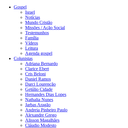
Gospel
Israel
Notícias
Mundo Cristão
Missões / Ação Social
Testemunhos
Família
Vídeos
Leitura
Agenda gospel
Colunistas
Adriana Bernardo
Clarice Ebert
Cris Beloni
Daniel Ramos
Darci Lourenção
Getúlio Cidade
Hernandes Dias Lopes
Nathalia Nunes
Jarbas Aragão
Andreia Pinheiro Paulo
Alexandre Grego
Alisson Magalhães
Cláudio Modesto