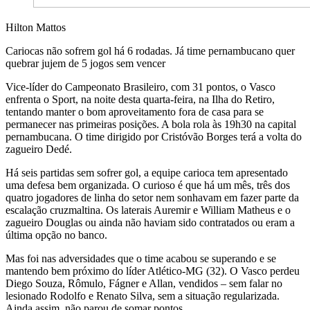
Hilton Mattos
Cariocas não sofrem gol há 6 rodadas. Já time pernambucano quer
quebrar jujem de 5 jogos sem vencer
Vice-líder do Campeonato Brasileiro, com 31 pontos, o Vasco
enfrenta o Sport, na noite desta quarta-feira, na Ilha do Retiro,
tentando manter o bom aproveitamento fora de casa para se
permanecer nas primeiras posições. A bola rola às 19h30 na capital
pernambucana. O time dirigido por Cristóvão Borges terá a volta do
zagueiro Dedé.
Há seis partidas sem sofrer gol, a equipe carioca tem apresentado
uma defesa bem organizada. O curioso é que há um mês, três dos
quatro jogadores de linha do setor nem sonhavam em fazer parte da
escalação cruzmaltina. Os laterais Auremir e William Matheus e o
zagueiro Douglas ou ainda não haviam sido contratados ou eram a
última opção no banco.
Mas foi nas adversidades que o time acabou se superando e se
mantendo bem próximo do líder Atlético-MG (32). O Vasco perdeu
Diego Souza, Rômulo, Fágner e Allan, vendidos – sem falar no
lesionado Rodolfo e Renato Silva, sem a situação regularizada.
Ainda assim, não parou de somar pontos.