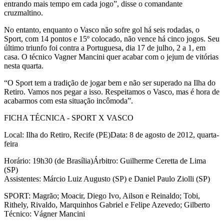
entrando mais tempo em cada jogo”, disse o comandante
cruzmaltino.
No entanto, enquanto o Vasco não sofre gol há seis rodadas, o
Sport, com 14 pontos e 15º colocado, não vence há cinco jogos. Seu
último triunfo foi contra a Portuguesa, dia 17 de julho, 2 a 1, em
casa. O técnico Vagner Mancini quer acabar com o jejum de vitórias
nesta quarta.
“O Sport tem a tradição de jogar bem e não ser superado na Ilha do
Retiro. Vamos nos pegar a isso. Respeitamos o Vasco, mas é hora de
acabarmos com esta situação incômoda”.
FICHA TÉCNICA - SPORT X VASCO
Local: Ilha do Retiro, Recife (PE)Data: 8 de agosto de 2012, quarta-
feira
Horário: 19h30 (de Brasília)Árbitro: Guilherme Ceretta de Lima
(SP)
Assistentes: Márcio Luiz Augusto (SP) e Daniel Paulo Ziolli (SP)
SPORT: Magrão; Moacir, Diego Ivo, Ailson e Reinaldo; Tobi,
Rithely, Rivaldo, Marquinhos Gabriel e Felipe Azevedo; Gilberto
Técnico: Vágner Mancini