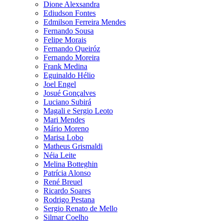
Dione Alexsandra
Ediudson Fontes
Edmilson Ferreira Mendes
Fernando Sousa
Felipe Morais
Fernando Queiróz
Fernando Moreira
Frank Medina
Eguinaldo Hélio
Joel Engel
Josué Gonçalves
Luciano Subirá
Magali e Sergio Leoto
Mari Mendes
Mário Moreno
Marisa Lobo
Matheus Grismaldi
Néia Leite
Melina Botteghin
Patrícia Alonso
René Breuel
Ricardo Soares
Rodrigo Pestana
Sergio Renato de Mello
Silmar Coelho