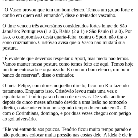
“O Vasco provou que tem um bom elenco. Temos um grupo forte e
confio em quem está entrando”, disse o treinador vascaíno.
O time venceu três adversários considerados fortes longe de São
Januário: Portuguesa (1 a 0), Bahia (2 a 1) e São Paulo (1 a 0). Por
isso, o compromisso desta quarta-feira, contra o Sport, não tira o
sono cruzmaltino. Cristóvão avisa que o Vasco não mudará sua
postura.
“É evidente que devemos respeitar o Sport, mas medo não temos.
Vamos manter nossa postura como temos feito até aqui. Temos hoje
um time entrosado e organizado. E com um bom elenco, um bom
banco de reservas”, disse o treinador.
O meia Felipe, com dores no joelho direito, ficou no Rio fazendo
tratamento. Enquanto isso, Cristóvão levou mais uma vez o
equatoriano Tenório para o banco de reservas. De volta ao time
depois de cinco meses afastado devido a uma lesão no tornozelo
direito, o atacante entrou no segundo tempo do empate em 0 a 0
com o Corinthians, domingo, e por duas vezes chegou com perigo
ao gol adversário.
“Ele vai entrando aos poucos. Tenório ficou muito tempo parado e
não podemos colocar muita pressão nas costas dele. A ideia é ele ir