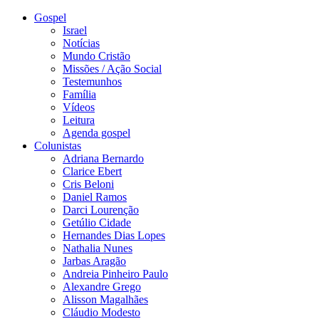
Gospel
Israel
Notícias
Mundo Cristão
Missões / Ação Social
Testemunhos
Família
Vídeos
Leitura
Agenda gospel
Colunistas
Adriana Bernardo
Clarice Ebert
Cris Beloni
Daniel Ramos
Darci Lourenção
Getúlio Cidade
Hernandes Dias Lopes
Nathalia Nunes
Jarbas Aragão
Andreia Pinheiro Paulo
Alexandre Grego
Alisson Magalhães
Cláudio Modesto