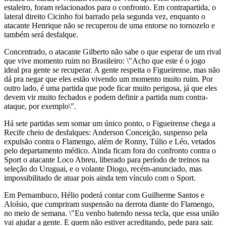
estaleiro, foram relacionados para o confronto. Em contrapartida, o
lateral direito Cicinho foi barrado pela segunda vez, enquanto o
atacante Henrique não se recuperou de uma entorse no tornozelo e
também será desfalque.
Concentrado, o atacante Gilberto não sabe o que esperar de um rival
que vive momento ruim no Brasileiro: \"Acho que este é o jogo
ideal pra gente se recuperar. A gente respeita o Figueirense, mas não
dá pra negar que eles estão vivendo um momento muito ruim. Por
outro lado, é uma partida que pode ficar muito perigosa, já que eles
devem vir muito fechados e podem definir a partida num contra-
ataque, por exemplo\".
Há sete partidas sem somar um único ponto, o Figueirense chega a
Recife cheio de desfalques: Anderson Conceição, suspenso pela
expulsão contra o Flamengo, além de Ronny, Túlio e Léo, vetados
pelo departamento médico. Ainda ficam fora do confronto contra o
Sport o atacante Loco Abreu, liberado para período de treinos na
seleção do Uruguai, e o volante Diogo, recém-anunciado, mas
impossibilitado de atuar pois ainda tem vínculo com o Sport.
Em Pernambuco, Hélio poderá contar com Guilherme Santos e
Aloísio, que cumpriram suspensão na derrota diante do Flamengo,
no meio de semana. \"Eu venho batendo nessa tecla, que essa união
vai ajudar a gente. E quem não estiver acreditando, pede para sair.