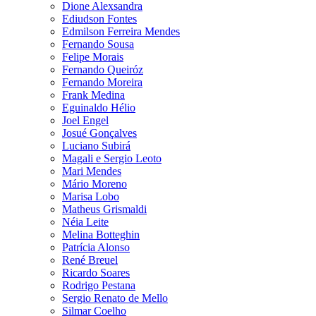
Dione Alexsandra
Ediudson Fontes
Edmilson Ferreira Mendes
Fernando Sousa
Felipe Morais
Fernando Queiróz
Fernando Moreira
Frank Medina
Eguinaldo Hélio
Joel Engel
Josué Gonçalves
Luciano Subirá
Magali e Sergio Leoto
Mari Mendes
Mário Moreno
Marisa Lobo
Matheus Grismaldi
Néia Leite
Melina Botteghin
Patrícia Alonso
René Breuel
Ricardo Soares
Rodrigo Pestana
Sergio Renato de Mello
Silmar Coelho