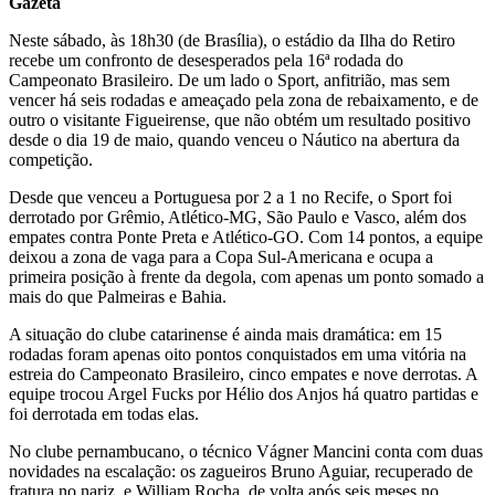
Gazeta
Neste sábado, às 18h30 (de Brasília), o estádio da Ilha do Retiro
recebe um confronto de desesperados pela 16ª rodada do
Campeonato Brasileiro. De um lado o Sport, anfitrião, mas sem
vencer há seis rodadas e ameaçado pela zona de rebaixamento, e de
outro o visitante Figueirense, que não obtém um resultado positivo
desde o dia 19 de maio, quando venceu o Náutico na abertura da
competição.
Desde que venceu a Portuguesa por 2 a 1 no Recife, o Sport foi
derrotado por Grêmio, Atlético-MG, São Paulo e Vasco, além dos
empates contra Ponte Preta e Atlético-GO. Com 14 pontos, a equipe
deixou a zona de vaga para a Copa Sul-Americana e ocupa a
primeira posição à frente da degola, com apenas um ponto somado a
mais do que Palmeiras e Bahia.
A situação do clube catarinense é ainda mais dramática: em 15
rodadas foram apenas oito pontos conquistados em uma vitória na
estreia do Campeonato Brasileiro, cinco empates e nove derrotas. A
equipe trocou Argel Fucks por Hélio dos Anjos há quatro partidas e
foi derrotada em todas elas.
No clube pernambucano, o técnico Vágner Mancini conta com duas
novidades na escalação: os zagueiros Bruno Aguiar, recuperado de
fratura no nariz, e William Rocha, de volta após seis meses no