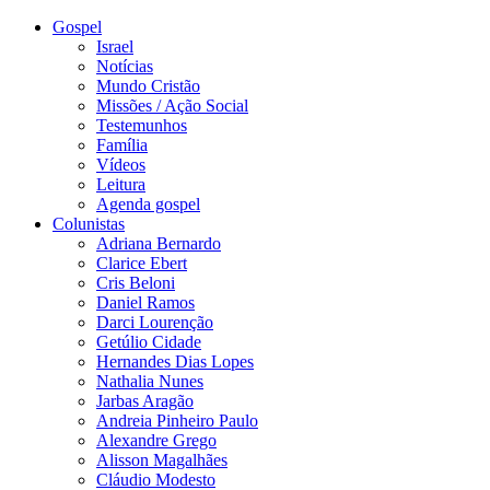
Gospel
Israel
Notícias
Mundo Cristão
Missões / Ação Social
Testemunhos
Família
Vídeos
Leitura
Agenda gospel
Colunistas
Adriana Bernardo
Clarice Ebert
Cris Beloni
Daniel Ramos
Darci Lourenção
Getúlio Cidade
Hernandes Dias Lopes
Nathalia Nunes
Jarbas Aragão
Andreia Pinheiro Paulo
Alexandre Grego
Alisson Magalhães
Cláudio Modesto