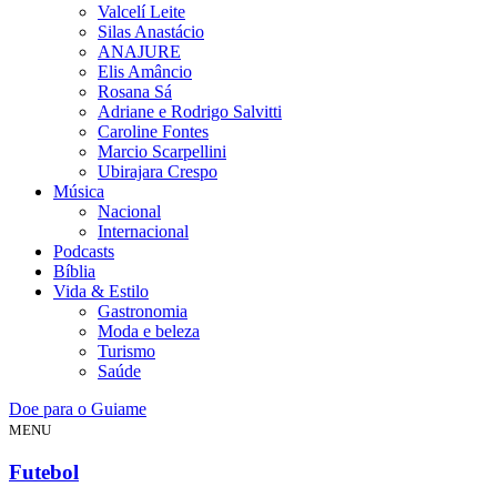
Valcelí Leite
Silas Anastácio
ANAJURE
Elis Amâncio
Rosana Sá
Adriane e Rodrigo Salvitti
Caroline Fontes
Marcio Scarpellini
Ubirajara Crespo
Música
Nacional
Internacional
Podcasts
Bíblia
Vida & Estilo
Gastronomia
Moda e beleza
Turismo
Saúde
Doe para o Guiame
MENU
Futebol