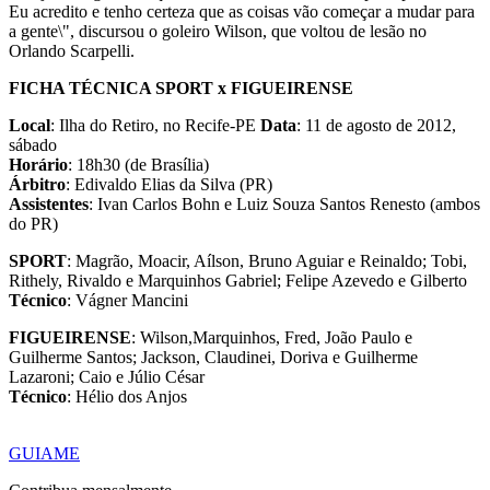
Eu acredito e tenho certeza que as coisas vão começar a mudar para
a gente\", discursou o goleiro Wilson, que voltou de lesão no
Orlando Scarpelli.
FICHA TÉCNICA
SPORT x FIGUEIRENSE
Local
: Ilha do Retiro, no Recife-PE
Data
: 11 de agosto de 2012,
sábado
Horário
: 18h30 (de Brasília)
Árbitro
: Edivaldo Elias da Silva (PR)
Assistentes
: Ivan Carlos Bohn e Luiz Souza Santos Renesto (ambos
do PR)
SPORT
: Magrão, Moacir, Aílson, Bruno Aguiar e Reinaldo; Tobi,
Rithely, Rivaldo e Marquinhos Gabriel; Felipe Azevedo e Gilberto
Técnico
: Vágner Mancini
FIGUEIRENSE
: Wilson,Marquinhos, Fred, João Paulo e
Guilherme Santos; Jackson, Claudinei, Doriva e Guilherme
Lazaroni; Caio e Júlio César
Técnico
: Hélio dos Anjos
GUIAME