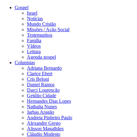
Gospel
Israel
Notícias
Mundo Cristão
Missões / Ação Social
Testemunhos
Família
Vídeos
Leitura
Agenda gospel
Colunistas
Adriana Bernardo
Clarice Ebert
Cris Beloni
Daniel Ramos
Darci Lourenção
Getúlio Cidade
Hernandes Dias Lopes
Nathalia Nunes
Jarbas Aragão
Andreia Pinheiro Paulo
Alexandre Grego
Alisson Magalhães
Cláudio Modesto