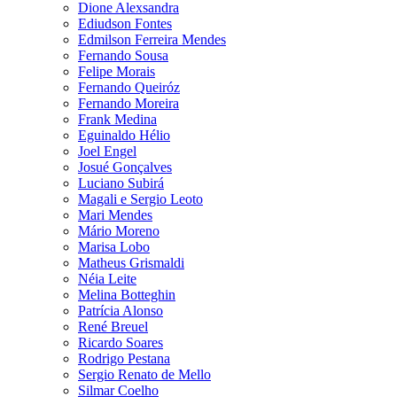
Dione Alexsandra
Ediudson Fontes
Edmilson Ferreira Mendes
Fernando Sousa
Felipe Morais
Fernando Queiróz
Fernando Moreira
Frank Medina
Eguinaldo Hélio
Joel Engel
Josué Gonçalves
Luciano Subirá
Magali e Sergio Leoto
Mari Mendes
Mário Moreno
Marisa Lobo
Matheus Grismaldi
Néia Leite
Melina Botteghin
Patrícia Alonso
René Breuel
Ricardo Soares
Rodrigo Pestana
Sergio Renato de Mello
Silmar Coelho