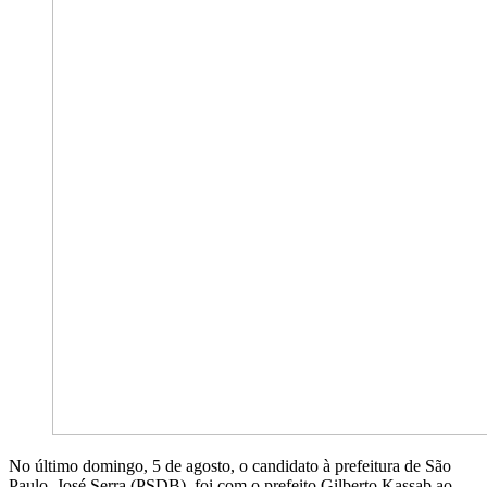
No último domingo, 5 de agosto, o candidato à prefeitura de São
Paulo, José Serra (PSDB), foi com o prefeito Gilberto Kassab ao