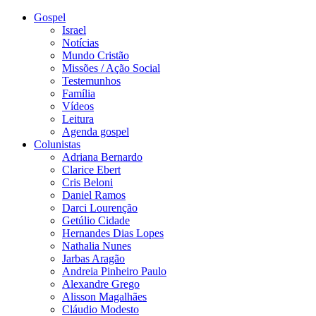
Gospel
Israel
Notícias
Mundo Cristão
Missões / Ação Social
Testemunhos
Família
Vídeos
Leitura
Agenda gospel
Colunistas
Adriana Bernardo
Clarice Ebert
Cris Beloni
Daniel Ramos
Darci Lourenção
Getúlio Cidade
Hernandes Dias Lopes
Nathalia Nunes
Jarbas Aragão
Andreia Pinheiro Paulo
Alexandre Grego
Alisson Magalhães
Cláudio Modesto