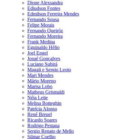
Dione Alexsandra
Ediudson Fontes
Edmilson Ferreira Mendes
Fernando Sousa
Felipe Morais
Fernando Queiróz
Fernando Moreira
Frank Medina
Eguinaldo Hélio
Joel Engel
Josué Gonçalves
Luciano Subirá
Magali e Sergio Leoto
Mari Mendes
Mário Moreno
Marisa Lobo
Matheus Grismaldi
Néia Leite
Melina Botteghin
Patrícia Alonso
René Breuel
Ricardo Soares
Rodrigo Pestana
Sergio Renato de Mello
Silmar Coelho