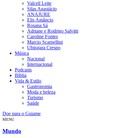
Valcelí Leite
Silas Anastácio
ANAJURE
Elis Amâncio
Rosana Sá
Adriane e Rodrigo Salvitti
Caroline Fontes
Marcio Scarpellini
Ubirajara Crespo
Música
Nacional
Internacional
Podcasts
Bíblia
Vida & Estilo
Gastronomia
Moda e beleza
Turismo
Saúde
Doe para o Guiame
MENU
Mundo