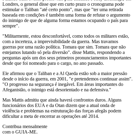
Londres, o general disse que em curto prazo o cronograma pode
estimular o Taliban "até certo ponto", mas que "ter uma retirada
baseada em condições é também uma forma de refutar o argumento
do inimigo de que de alguma forma estamos ocupando o país para
sempre".
"Militarmente, estou desconfortável, como todos os militares estão,
com a incerteza, a imprevisibilidade da guerra. Mas travamos
guerras por uma razão política. Tomara que sim. Tomara que não
estejamos lutando só pela diversão". disse Mattis, respondendo a
perguntas após um dos seus primeiros pronunciamentos importantes
desde que foi nomeado para o cargo, no ano passado.
Ele afirmou que o Taliban e a Al Qaeda estão sob a maior pressão
desde o início da guerra, em 2001, "e pretendemos continuar assim".
"O progresso na segurança é inegável. Em áreas importantes do
Afeganistão, o inimigo está desorientado e na defensiva."
Mas Mattis admitiu que ainda haverá confrontos duros. Alguns
funcionários dos EUA e da Otan dizem que a atual onda de
violência e problemas na estruturação das forças afegãs podem
dificultar a meta de encerrar as operações até 2014.
Contribua mensalmente
com o GUIA-ME.