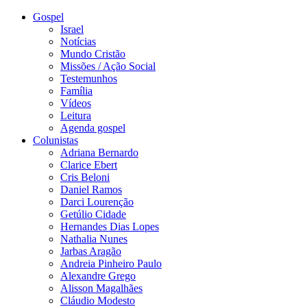
Gospel
Israel
Notícias
Mundo Cristão
Missões / Ação Social
Testemunhos
Família
Vídeos
Leitura
Agenda gospel
Colunistas
Adriana Bernardo
Clarice Ebert
Cris Beloni
Daniel Ramos
Darci Lourenção
Getúlio Cidade
Hernandes Dias Lopes
Nathalia Nunes
Jarbas Aragão
Andreia Pinheiro Paulo
Alexandre Grego
Alisson Magalhães
Cláudio Modesto