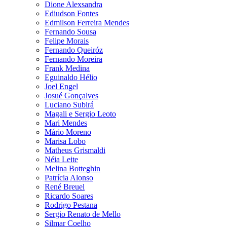
Dione Alexsandra
Ediudson Fontes
Edmilson Ferreira Mendes
Fernando Sousa
Felipe Morais
Fernando Queiróz
Fernando Moreira
Frank Medina
Eguinaldo Hélio
Joel Engel
Josué Gonçalves
Luciano Subirá
Magali e Sergio Leoto
Mari Mendes
Mário Moreno
Marisa Lobo
Matheus Grismaldi
Néia Leite
Melina Botteghin
Patrícia Alonso
René Breuel
Ricardo Soares
Rodrigo Pestana
Sergio Renato de Mello
Silmar Coelho