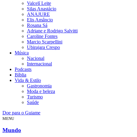
Valcelí Leite
Silas Anastácio
ANAJURE
Elis Amâncio
Rosana Sá
Adriane e Rodrigo Salvitti
Caroline Fontes
Marcio Scarpellini
Ubirajara Crespo
Música
Nacional
Internacional
Podcasts
Bíblia
Vida & Estilo
Gastronomia
Moda e beleza
Turismo
Saúde
Doe para o Guiame
MENU
Mundo