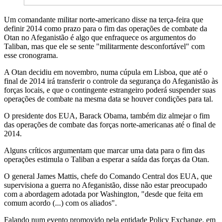
Um comandante militar norte-americano disse na terça-feira que
definir 2014 como prazo para o fim das operações de combate da
Otan no Afeganistão é algo que enfraquece os argumentos do
Taliban, mas que ele se sente "militarmente desconfortável" com
esse cronograma.
A Otan decidiu em novembro, numa cúpula em Lisboa, que até o
final de 2014 irá transferir o controle da segurança do Afeganistão às
forças locais, e que o contingente estrangeiro poderá suspender suas
operações de combate na mesma data se houver condições para tal.
O presidente dos EUA, Barack Obama, também diz almejar o fim
das operações de combate das forças norte-americanas até o final de
2014.
Alguns críticos argumentam que marcar uma data para o fim das
operações estimula o Taliban a esperar a saída das forças da Otan.
O general James Mattis, chefe do Comando Central dos EUA, que
supervisiona a guerra no Afeganistão, disse não estar preocupado
com a abordagem adotada por Washington, "desde que feita em
comum acordo (...) com os aliados".
Falando num evento promovido pela entidade Policy Exchange, em