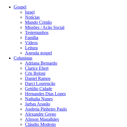
Gospel
Israel
Notícias
Mundo Cristão
Missões / Ação Social
Testemunhos
Família
Vídeos
Leitura
Agenda gospel
Colunistas
Adriana Bernardo
Clarice Ebert
Cris Beloni
Daniel Ramos
Darci Lourenção
Getúlio Cidade
Hernandes Dias Lopes
Nathalia Nunes
Jarbas Aragão
Andreia Pinheiro Paulo
Alexandre Grego
Alisson Magalhães
Cláudio Modesto