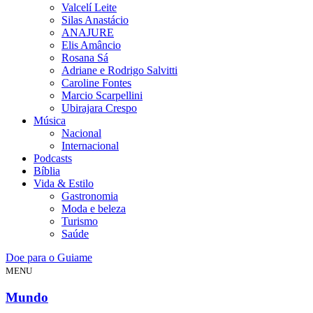
Valcelí Leite
Silas Anastácio
ANAJURE
Elis Amâncio
Rosana Sá
Adriane e Rodrigo Salvitti
Caroline Fontes
Marcio Scarpellini
Ubirajara Crespo
Música
Nacional
Internacional
Podcasts
Bíblia
Vida & Estilo
Gastronomia
Moda e beleza
Turismo
Saúde
Doe para o Guiame
MENU
Mundo