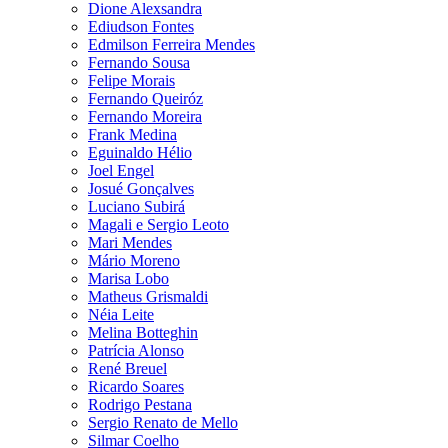
Dione Alexsandra
Ediudson Fontes
Edmilson Ferreira Mendes
Fernando Sousa
Felipe Morais
Fernando Queiróz
Fernando Moreira
Frank Medina
Eguinaldo Hélio
Joel Engel
Josué Gonçalves
Luciano Subirá
Magali e Sergio Leoto
Mari Mendes
Mário Moreno
Marisa Lobo
Matheus Grismaldi
Néia Leite
Melina Botteghin
Patrícia Alonso
René Breuel
Ricardo Soares
Rodrigo Pestana
Sergio Renato de Mello
Silmar Coelho