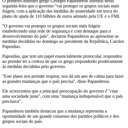
O primeiro-ministro grego Georges Papandreou afirmou nesta
segunda-feira que o governo ''vai proteger os grupos sociais mais
frágeis, com a aplicação das medidas de austeridade em troca do
plano de ajuda de 110 bilhões de euros adotado pela UE e o FMI.
''O governo vai proteger os grupos sociais mais frágeis
estabelecendo uma rede de segurança e com destaque para o
desenvolvimento do país'', declarou Papandreou ao apresentar as
medidas decididas no domingo ao presidente da República, Carolos
Papoulias.
Papoulias, que tem um papel essencialmente protocolar, respondeu
ao premier ter a certeza de que os grego responderão positivamente
às medidas decididas pelo governo.
''Este plano nos permite respirar, nos dá um ano de calma para fazer
as grandes mudanças que o país precisa'', disse Papandreou.
Ele acrescentou que a principal preocupação do governo é ''criar
uma sociedade justa'', com uma ''mudança indispensável que o país
precisava''.
Papandreou também destacou que a mudança representa a
oportunidade de um grande consenso dos partidos políticos e dos
grupos sociais do país.