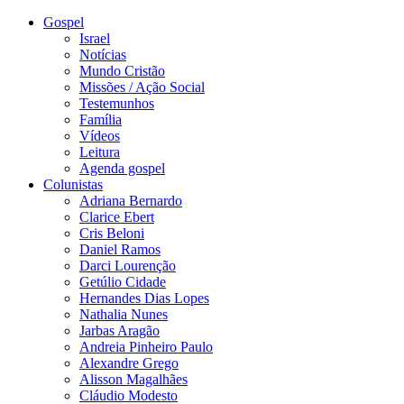
Gospel
Israel
Notícias
Mundo Cristão
Missões / Ação Social
Testemunhos
Família
Vídeos
Leitura
Agenda gospel
Colunistas
Adriana Bernardo
Clarice Ebert
Cris Beloni
Daniel Ramos
Darci Lourenção
Getúlio Cidade
Hernandes Dias Lopes
Nathalia Nunes
Jarbas Aragão
Andreia Pinheiro Paulo
Alexandre Grego
Alisson Magalhães
Cláudio Modesto