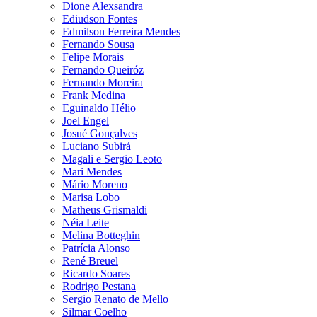
Dione Alexsandra
Ediudson Fontes
Edmilson Ferreira Mendes
Fernando Sousa
Felipe Morais
Fernando Queiróz
Fernando Moreira
Frank Medina
Eguinaldo Hélio
Joel Engel
Josué Gonçalves
Luciano Subirá
Magali e Sergio Leoto
Mari Mendes
Mário Moreno
Marisa Lobo
Matheus Grismaldi
Néia Leite
Melina Botteghin
Patrícia Alonso
René Breuel
Ricardo Soares
Rodrigo Pestana
Sergio Renato de Mello
Silmar Coelho