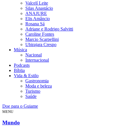
Valcelí Leite
Silas Anastácio
ANAJURE
Elis Amâncio
Rosana Sá
Adriane e Rodrigo Salvitti
Caroline Fontes
Marcio Scarpellini
Ubirajara Crespo
Música
Nacional
Internacional
Podcasts
Bíblia
Vida & Estilo
Gastronomia
Moda e beleza
Turismo
Saúde
Doe para o Guiame
MENU
Mundo