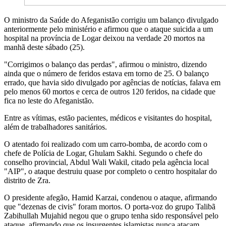
O ministro da Saúde do Afeganistão corrigiu um balanço divulgado
anteriormente pelo ministério e afirmou que o ataque suicida a um
hospital na província de Logar deixou na verdade 20 mortos na
manhã deste sábado (25).
"Corrigimos o balanço das perdas", afirmou o ministro, dizendo
ainda que o número de feridos estava em torno de 25. O balanço
errado, que havia sido divulgado por agências de notícias, falava em
pelo menos 60 mortos e cerca de outros 120 feridos, na cidade que
fica no leste do Afeganistão.
Entre as vítimas, estão pacientes, médicos e visitantes do hospital,
além de trabalhadores sanitários.
O atentado foi realizado com um carro-bomba, de acordo com o
chefe de Polícia de Logar, Ghulam Sakhi. Segundo o chefe do
conselho provincial, Abdul Wali Wakil, citado pela agência local
"AIP", o ataque destruiu quase por completo o centro hospitalar do
distrito de Zra.
O presidente afegão, Hamid Karzai, condenou o ataque, afirmando
que "dezenas de civis" foram mortos. O porta-voz do grupo Talibã
Zabihullah Mujahid negou que o grupo tenha sido responsável pelo
ataque, afirmando que os insurgentes islamistas nunca atacam