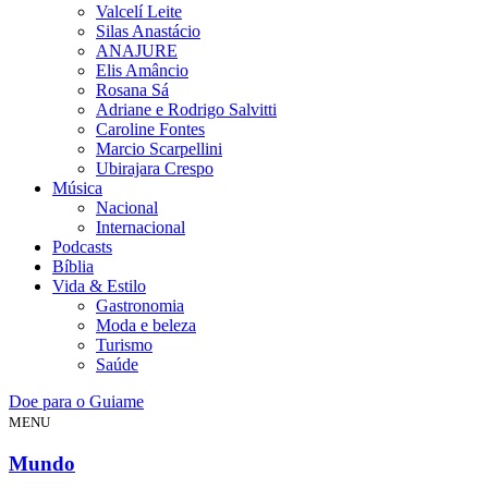
Valcelí Leite
Silas Anastácio
ANAJURE
Elis Amâncio
Rosana Sá
Adriane e Rodrigo Salvitti
Caroline Fontes
Marcio Scarpellini
Ubirajara Crespo
Música
Nacional
Internacional
Podcasts
Bíblia
Vida & Estilo
Gastronomia
Moda e beleza
Turismo
Saúde
Doe para o Guiame
MENU
Mundo