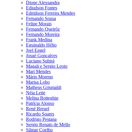
Dione Alexsandra
Ediudson Fontes
Edmilson Ferreira Mendes
Fernando Sousa
Felipe Morais
Fernando Queiróz
Fernando Moreira
Frank Medina
Eguinaldo Hélio
Joel Engel
Josué Gonçalves
Luciano Subirá
Magali e Sergio Leoto
Mari Mendes
Mário Moreno
Marisa Lobo
Matheus Grismaldi
Néia Leite
Melina Botteghin
Patrícia Alonso
René Breuel
Ricardo Soares
Rodrigo Pestana
Sergio Renato de Mello
Silmar Coelho