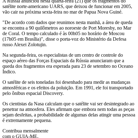
A Rússia anunciou nesta quarta-feira (21) que os fragmentos do
satélite norte-americano UARS, que deixou de funcionar em 2005,
vão cair na próxima sexta-feira no mar de Papua Nova Guiné.
"De acordo com dados que reunimos nesta manhã, a área de queda
se encontra a 90 quilômetros ao noroeste de Port Moresby, no Mar
de Coral. O tempo calculado é às 00h05 no horário de Moscou
(17h05 em Brasília)", disse o porta-voz do Ministério da Defesa
russo Alexei Zolotujin.
Na segunda-feira, os especialistas de um centro de controle do
espaço aéreo das Forças Espaciais da Rússia anunciaram que a
queda dos fragmentos era esperada para 23 de setembro no Oceano
Índico.
O satélite de seis toneladas foi desenhado para medir as mudanças
atmosféricas e os efeitos da poluição. Em 1991, ele foi transportado
pelo ônibus espacial Discovery.
Os cientistas da Nasa calculam que o satélite vai ser desintegrado ao
penetrar na atmosfera. Eles afirmam que embora nem todas as peças
sejam desfeitas, a probabilidade de algumas delas atingir uma pessoa
é extremamente pequena.
Contribua mensalmente
com o GUIA-ME.