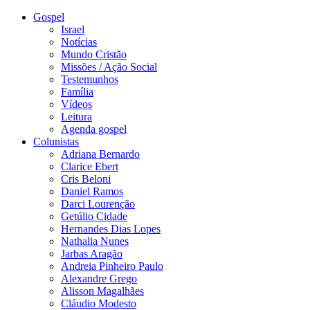
Gospel
Israel
Notícias
Mundo Cristão
Missões / Ação Social
Testemunhos
Família
Vídeos
Leitura
Agenda gospel
Colunistas
Adriana Bernardo
Clarice Ebert
Cris Beloni
Daniel Ramos
Darci Lourenção
Getúlio Cidade
Hernandes Dias Lopes
Nathalia Nunes
Jarbas Aragão
Andreia Pinheiro Paulo
Alexandre Grego
Alisson Magalhães
Cláudio Modesto