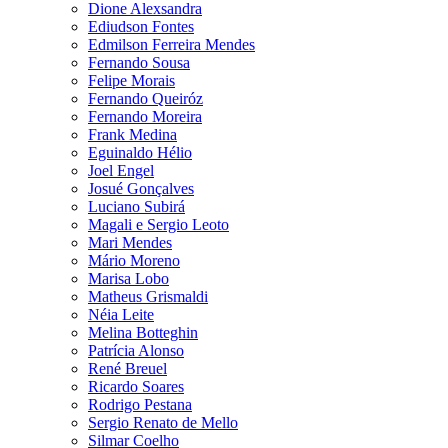
Dione Alexsandra
Ediudson Fontes
Edmilson Ferreira Mendes
Fernando Sousa
Felipe Morais
Fernando Queiróz
Fernando Moreira
Frank Medina
Eguinaldo Hélio
Joel Engel
Josué Gonçalves
Luciano Subirá
Magali e Sergio Leoto
Mari Mendes
Mário Moreno
Marisa Lobo
Matheus Grismaldi
Néia Leite
Melina Botteghin
Patrícia Alonso
René Breuel
Ricardo Soares
Rodrigo Pestana
Sergio Renato de Mello
Silmar Coelho