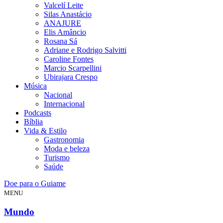
Valcelí Leite
Silas Anastácio
ANAJURE
Elis Amâncio
Rosana Sá
Adriane e Rodrigo Salvitti
Caroline Fontes
Marcio Scarpellini
Ubirajara Crespo
Música
Nacional
Internacional
Podcasts
Bíblia
Vida & Estilo
Gastronomia
Moda e beleza
Turismo
Saúde
Doe para o Guiame
MENU
Mundo