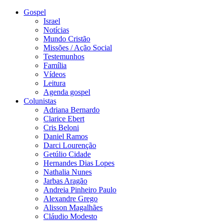
Gospel
Israel
Notícias
Mundo Cristão
Missões / Ação Social
Testemunhos
Família
Vídeos
Leitura
Agenda gospel
Colunistas
Adriana Bernardo
Clarice Ebert
Cris Beloni
Daniel Ramos
Darci Lourenção
Getúlio Cidade
Hernandes Dias Lopes
Nathalia Nunes
Jarbas Aragão
Andreia Pinheiro Paulo
Alexandre Grego
Alisson Magalhães
Cláudio Modesto