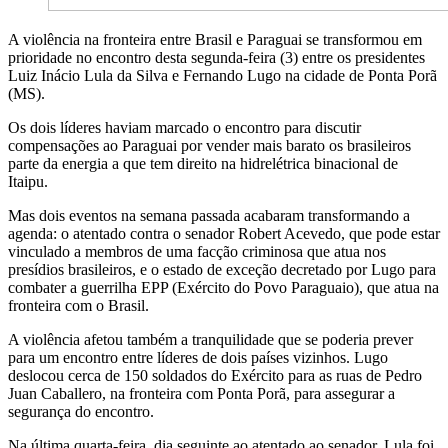
A violência na fronteira entre Brasil e Paraguai se transformou em
prioridade no encontro desta segunda-feira (3) entre os presidentes
Luiz Inácio Lula da Silva e Fernando Lugo na cidade de Ponta Porã
(MS).
Os dois líderes haviam marcado o encontro para discutir
compensações ao Paraguai por vender mais barato os brasileiros
parte da energia a que tem direito na hidrelétrica binacional de
Itaipu.
Mas dois eventos na semana passada acabaram transformando a
agenda: o atentado contra o senador Robert Acevedo, que pode estar
vinculado a membros de uma facção criminosa que atua nos
presídios brasileiros, e o estado de exceção decretado por Lugo para
combater a guerrilha EPP (Exército do Povo Paraguaio), que atua na
fronteira com o Brasil.
A violência afetou também a tranquilidade que se poderia prever
para um encontro entre líderes de dois países vizinhos. Lugo
deslocou cerca de 150 soldados do Exército para as ruas de Pedro
Juan Caballero, na fronteira com Ponta Porã, para assegurar a
segurança do encontro.
Na última quarta-feira, dia seguinte ao atentado ao senador, Lula foi