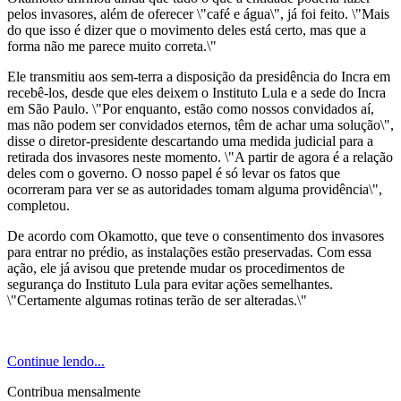
pelos invasores, além de oferecer \"café e água\", já foi feito. \"Mais
do que isso é dizer que o movimento deles está certo, mas que a
forma não me parece muito correta.\"
Ele transmitiu aos sem-terra a disposição da presidência do Incra em
recebê-los, desde que eles deixem o Instituto Lula e a sede do Incra
em São Paulo. \"Por enquanto, estão como nossos convidados aí,
mas não podem ser convidados eternos, têm de achar uma solução\",
disse o diretor-presidente descartando uma medida judicial para a
retirada dos invasores neste momento. \"A partir de agora é a relação
deles com o governo. O nosso papel é só levar os fatos que
ocorreram para ver se as autoridades tomam alguma providência\",
completou.
De acordo com Okamotto, que teve o consentimento dos invasores
para entrar no prédio, as instalações estão preservadas. Com essa
ação, ele já avisou que pretende mudar os procedimentos de
segurança do Instituto Lula para evitar ações semelhantes.
\"Certamente algumas rotinas terão de ser alteradas.\"
Continue lendo...
Contribua mensalmente