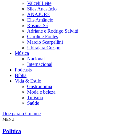
Valcelí Leite
Silas Anastácio
ANAJURE
Elis Amâncio
Rosana Sá
Adriane e Rodrigo Salvitti
Caroline Fontes
Marcio Scarpellini
Ubirajara Crespo
Música
Nacional
Internacional
Podcasts
Bíblia
Vida & Estilo
Gastronomia
Moda e beleza
Turismo
Saúde
Doe para o Guiame
MENU
Política