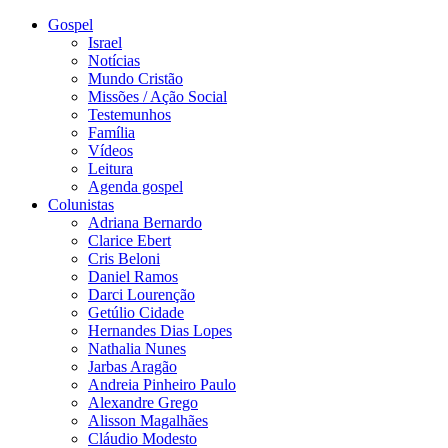
Gospel
Israel
Notícias
Mundo Cristão
Missões / Ação Social
Testemunhos
Família
Vídeos
Leitura
Agenda gospel
Colunistas
Adriana Bernardo
Clarice Ebert
Cris Beloni
Daniel Ramos
Darci Lourenção
Getúlio Cidade
Hernandes Dias Lopes
Nathalia Nunes
Jarbas Aragão
Andreia Pinheiro Paulo
Alexandre Grego
Alisson Magalhães
Cláudio Modesto