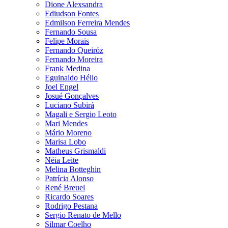
Dione Alexsandra
Ediudson Fontes
Edmilson Ferreira Mendes
Fernando Sousa
Felipe Morais
Fernando Queiróz
Fernando Moreira
Frank Medina
Eguinaldo Hélio
Joel Engel
Josué Gonçalves
Luciano Subirá
Magali e Sergio Leoto
Mari Mendes
Mário Moreno
Marisa Lobo
Matheus Grismaldi
Néia Leite
Melina Botteghin
Patrícia Alonso
René Breuel
Ricardo Soares
Rodrigo Pestana
Sergio Renato de Mello
Silmar Coelho