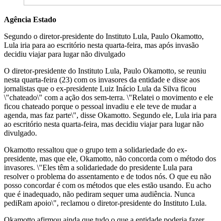
Agência Estado
Segundo o diretor-presidente do Instituto Lula, Paulo Okamotto,
Lula iria para ao escritório nesta quarta-feira, mas após invasão
decidiu viajar para lugar não divulgado
O diretor-presidente do Instituto Lula, Paulo Okamotto, se reuniu
nesta quarta-feira (23) com os invasores da entidade e disse aos
jornalistas que o ex-presidente Luiz Inácio Lula da Silva ficou
\"chateado\" com a ação dos sem-terra. \"Relatei o movimento e ele
ficou chateado porque o pessoal invadiu e ele teve de mudar a
agenda, mas faz parte\", disse Okamotto. Segundo ele, Lula iria para
ao escritório nesta quarta-feira, mas decidiu viajar para lugar não
divulgado.
Okamotto ressaltou que o grupo tem a solidariedade do ex-
presidente, mas que ele, Okamotto, não concorda com o método dos
invasores. \"Eles têm a solidariedade do presidente Lula para
resolver o problema do assentamento e de todos nós. O que eu não
posso concordar é com os métodos que eles estão usando. Eu acho
que é inadequado, não pediram sequer uma audiência. Nunca
pediRam apoio\", reclamou o diretor-presidente do Instituto Lula.
Okamotto afirmou ainda que tudo o que a entidade poderia fazer