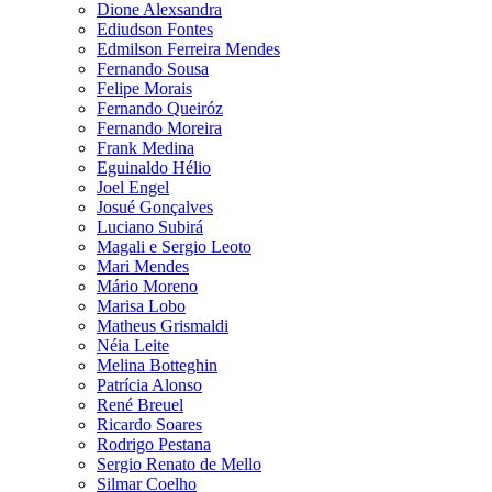
Dione Alexsandra
Ediudson Fontes
Edmilson Ferreira Mendes
Fernando Sousa
Felipe Morais
Fernando Queiróz
Fernando Moreira
Frank Medina
Eguinaldo Hélio
Joel Engel
Josué Gonçalves
Luciano Subirá
Magali e Sergio Leoto
Mari Mendes
Mário Moreno
Marisa Lobo
Matheus Grismaldi
Néia Leite
Melina Botteghin
Patrícia Alonso
René Breuel
Ricardo Soares
Rodrigo Pestana
Sergio Renato de Mello
Silmar Coelho