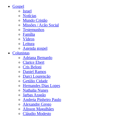
Gospel
Israel
Notícias
Mundo Cristão
Missões / Ação Social
Testemunhos
Família
Vídeos
Leitura
Agenda gospel
Colunistas
Adriana Bernardo
Clarice Ebert
Cris Beloni
Daniel Ramos
Darci Lourenção
Getúlio Cidade
Hernandes Dias Lopes
Nathalia Nunes
Jarbas Aragão
Andreia Pinheiro Paulo
Alexandre Grego
Alisson Magalhães
Cláudio Modesto