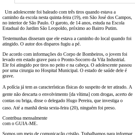
Um adolescente foi baleado com três tiros quando estava a
caminho da escola nesta quinta-feira (19), em São José dos Campos,
no interior de São Paulo. O garoto, de 14 anos, estuda na Escola
Estadual do Jardim São Leopoldo, próximo ao Bairro Putim.
Testemunhas disseram que ele estava a caminho do local quando foi
atingido. O autor dos disparos fugiu a pé.
De acordo com informações do Corpo de Bombeiros, o jovem foi
levado em estado grave para o Pronto-Socorro da Vila Industrial.
Ele foi atingido por tiros no peito e na cabeça. O adolescente passou
por uma cirurgia no Hospital Municipal. O estado de saúde dele é
grave.
A polícia já tem as características físicas do suspeito de ter atirado. A
gente não descarta o envolvimento [da vítima] com drogas, acerto de
contas ou briga, disse o delegado Hugo Pereira, que investiga o
caso. Até a manhã desta sexta-feira (20), ninguém foi preso.
Contribua mensalmente
com o GUIA-ME.
Somos um meio de comunicação cristão. Trabalhamos para informar